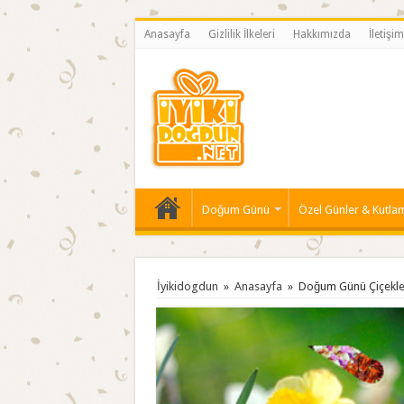
Anasayfa
Gizlilik İlkeleri
Hakkımızda
İletişim
Doğum Günü
Özel Günler & Kutla
İyikidogdun
»
Anasayfa
»
Doğum Günü Çiçekle