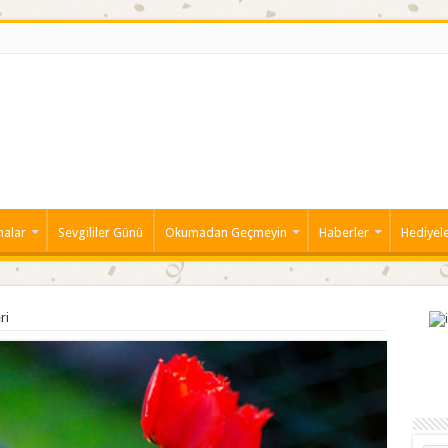
malar
Sevgililer Günü
Okumadan Geçmeyin
Haberler
Hediyel
ri