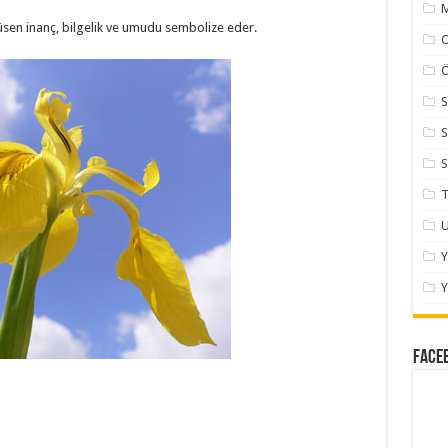
M
üsen inanç, bilgelik ve umudu sembolize eder.
Ö
S
S
S
T
U
Y
Face