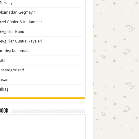
ezuniyet
Okumadan Geçmeyin
zel Günler & Kutlamalar
evgililer Günü
evgililer Günü Hikayeleri
ıradışı Kutlamalar
atil
ncategorized
Yaşam
ılbaşı
book