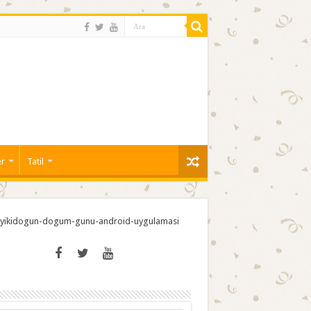
er
Tatil