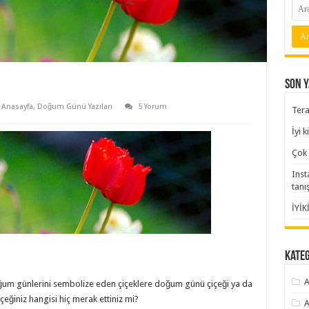
Son Y
Anasayfa
,
Doğum Günü Yazıları
5 Yorum
Tera
İyi 
Çok 
Inst
tanı
İYİK
Kate
A
doğum günlerini sembolize eden çiçeklere doğum günü çiçeği ya da
eğiniz hangisi hiç merak ettiniz mi?
A