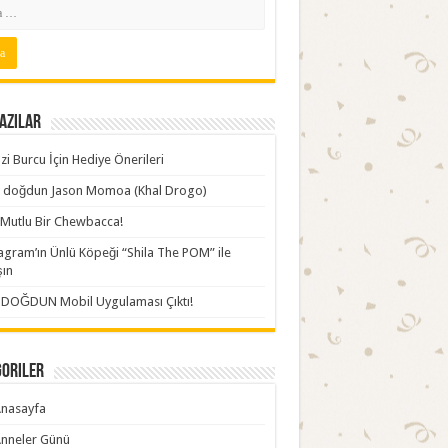
azılar
zi Burcu İçin Hediye Önerileri
ki doğdun Jason Momoa (Khal Drogo)
Mutlu Bir Chewbacca!
agram’ın Ünlü Köpeği “Shila The POM” ile
şın
İDOĞDUN Mobil Uygulaması Çıktı!
goriler
nasayfa
nneler Günü