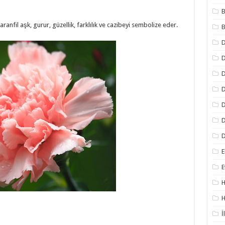
B
ranfil aşk, gurur, güzellik, farklılık ve cazibeyi sembolize eder.
B
D
D
D
D
D
D
E
E
H
H
İ