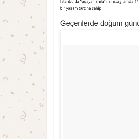
İstanbulda Yaşayan Shila’nin instagramda 115
bir yaşam tarzına sahip.
Geçenlerde doğum günü