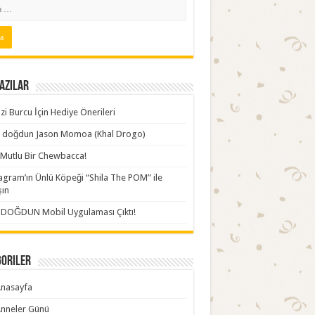
azılar
zi Burcu İçin Hediye Önerileri
ki doğdun Jason Momoa (Khal Drogo)
Mutlu Bir Chewbacca!
agram’ın Ünlü Köpeği “Shila The POM” ile
şın
İDOĞDUN Mobil Uygulaması Çıktı!
goriler
nasayfa
nneler Günü