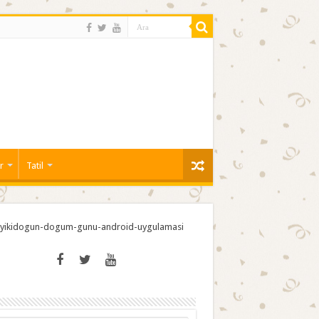
r
Tatil