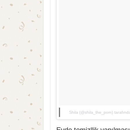
Shila (@shila_the_pom) tarafından
Evde temizllik yapılmas