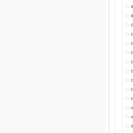
B
B
D
D
D
D
D
D
E
E
H
H
İ