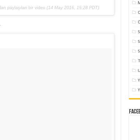
M
an paylaşılan bir video
(
14 May 2016, 15:28 PDT
)
Ö
r
S
S
S
T
U
Y
Face