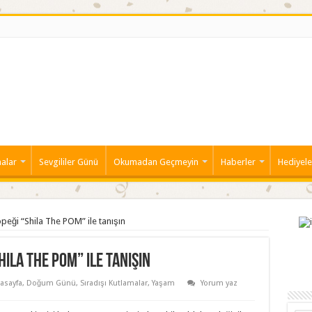
alar
Sevgililer Günü
Okumadan Geçmeyin
Haberler
Hediyele
peği “Shila The POM” ile tanışın
ila The POM” ile tanışın
asayfa
,
Doğum Günü
,
Sıradışı Kutlamalar
,
Yaşam
Yorum yaz