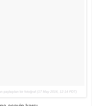
 paylaşılan bir fotoğraf
(
17 May 2016, 12:14 PDT
)
ına acayip karşı