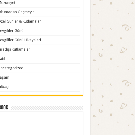
ezuniyet
Okumadan Geçmeyin
zel Günler & Kutlamalar
evgililer Günü
evgililer Günü Hikayeleri
ıradışı Kutlamalar
atil
ncategorized
Yaşam
ılbaşı
book