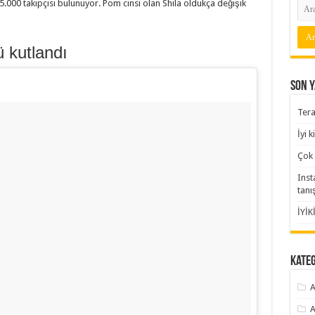
.000 takipçisi bulunuyor. Pom cinsi olan Shila oldukça değişik
 kutlandı
Son Y
Tera
İyi 
Çok 
Inst
tanı
İYİK
Kate
A
A