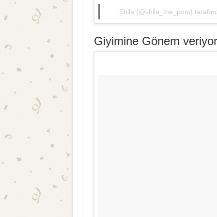
Shila (@shila_the_pom) tarafınd
Giyimine Gönem veriyo