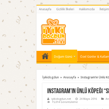
Anasayfa
Gizlilik İlkeleri
Hakkımızda
İletişim
Doğum Günü
Özel Günler & Kutlam
İyikidogdun
»
Anasayfa
»
Instagram’ın Ünlü Kö
Instagram’ın Ünlü Köpeği “Sh
iyikidogdun.net
24 Mayıs 2016
An
15,014 Görüntüleme