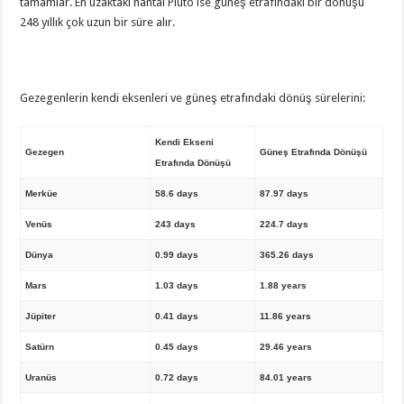
tamamlar. En uzaktaki hantal Pluto ise güneş etrafındaki bir dönüşü
248 yıllık çok uzun bir süre alır.
Gezegenlerin kendi eksenleri ve güneş etrafındaki dönüş sürelerini:
Kendi Ekseni
Gezegen
Güneş Etrafında Dönüşü
Etrafında Dönüşü
Merküe
58.6 days
87.97 days
Venüs
243 days
224.7 days
Dünya
0.99 days
365.26 days
Mars
1.03 days
1.88 years
Jüpiter
0.41 days
11.86 years
Satürn
0.45 days
29.46 years
Uranüs
0.72 days
84.01 years