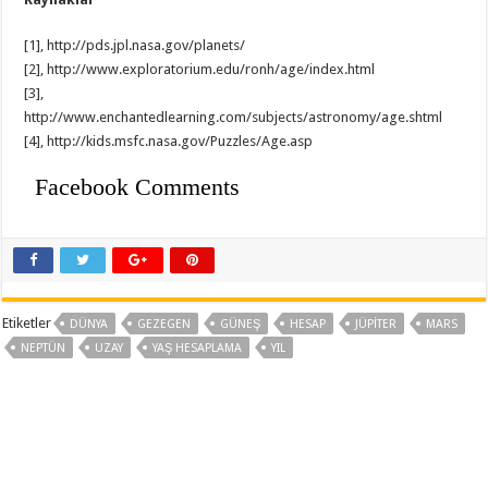
[1], http://pds.jpl.nasa.gov/planets/
[2], http://www.exploratorium.edu/ronh/age/index.html
[3],
http://www.enchantedlearning.com/subjects/astronomy/age.shtml
[4], http://kids.msfc.nasa.gov/Puzzles/Age.asp
Facebook Comments
Etiketler
DÜNYA
GEZEGEN
GÜNEŞ
HESAP
JÜPITER
MARS
NEPTÜN
UZAY
YAŞ HESAPLAMA
YIL