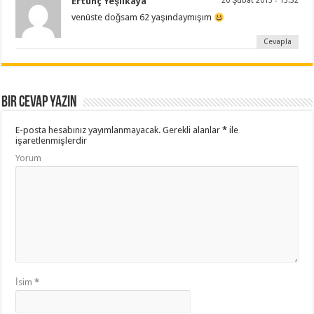
Ertunç Yeşilkaya
20 Şubat 2013 - 13:32
venüste doğsam 62 yaşındaymışım
Cevapla
Bir cevap yazın
E-posta hesabınız yayımlanmayacak.
Gerekli alanlar
*
ile
işaretlenmişlerdir
Yorum
İsim
*