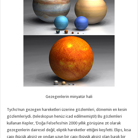
Gezegenlerin minyatür hali
Tycho’nun gezegen hareketleri üzerine gözlemleri, dönemin en kesin
gözlemleriydi. (teleskopun henüz icad edilmemişti!) Bu gözlemleri
kullanan Kepler, ‘Doğa Felsefesi’nin 2000 yıllık görüşüne zıt olarak
gezegenlerin dairesel değil, eliptik hareketler ettiğini keşfetti. Elips, kısa
çapı (küçük aksis) ve ondan uzun bir çapı (büyük aksis) olan basık bir