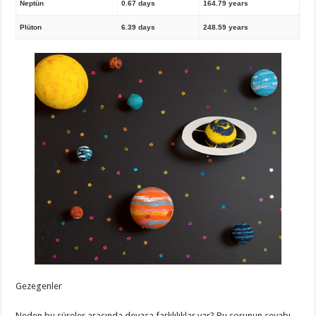
Neptün
0.67 days
164.79 years
Plüton
6.39 days
248.59 years
Gezegenler
Neden bu süreler arasında devasa farklılıklar var? Bu sorunun cevabı