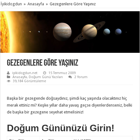
İyikidogdun
»
Anasayfa
»
Gezegenlere Göre Yaşınız
Gezegenlere Göre Yaşınız
iyikidogdun.net
15 Temmuz 2009
Anasayfa
,
Doğum Günü Yazıları
2 Yorum
39,184 Görüntüleme
Başka bir gezegende doğsaydınız, şimdi kaç yaşında olacaktınız hiç
merak ettiniz mi? Keşke yıllar daha yavaş geçse diyenlerdenseniz, belki
de başka bir gezegene seyehat etmelisiniz!
Doğum Gününüzü Girin!