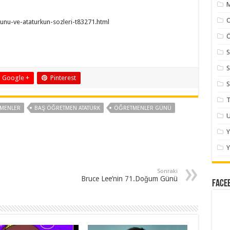
M
nu-ve-ataturkun-sozleri-t83271.html
Ö
S
S
Google +
Pinterest
S
T
TMENLER
BAŞ ÖĞRETMEN ATATÜRK
ÖĞRETMENLER GÜNÜ
U
Y
Sonraki
Bruce Lee’nin 71.Doğum Günü
Face