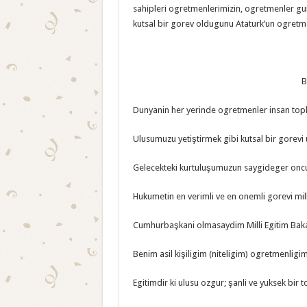
sahipleri ogretmenlerimizin, ogretmenler gu
kutsal bir gorev oldugunu Ataturk’un ogretmen
B
Dunyanin her yerinde ogretmenler insan toplu
Ulusumuzu yetiştirmek gibi kutsal bir gorevi
Gelecekteki kurtuluşumuzun saygideger oncul
Hukumetin en verimli ve en onemli gorevi milli
Cumhurbaşkani olmasaydim Milli Egitim Baka
Benim asil kişiligim (niteligim) ogretmenligi
Egitimdir ki ulusu ozgur; şanli ve yuksek bir 