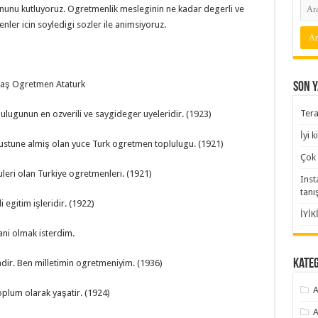
nunu kutluyoruz. Ogretmenlik mesleginin ne kadar degerli ve
ler icin soyledigi sozler ile animsiyoruz.
aş Ogretmen Ataturk
Son Y
Tera
lugunun en ozverili ve saygideger uyeleridir. (1923)
İyi 
 ustune almiş olan yuce Turk ogretmen toplulugu. (1921)
Çok 
eri olan Turkiye ogretmenleri. (1921)
Inst
tanı
 egitim işleridir. (1922)
İYİK
ni olmak isterdim.
Kate
mdir. Ben milletimin ogretmeniyim. (1936)
A
toplum olarak yaşatir. (1924)
A