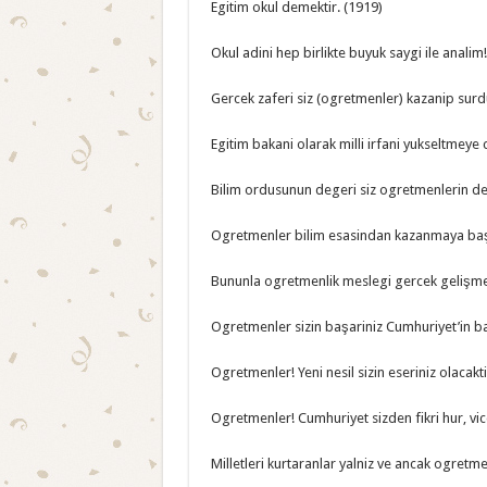
Egitim okul demektir. (1919)
Okul adini hep birlikte buyuk saygi ile analim
Gercek zaferi siz (ogretmenler) kazanip surd
Egitim bakani olarak milli irfani yukseltmeye
Bilim ordusunun degeri siz ogretmenlerin dege
Ogretmenler bilim esasindan kazanmaya başla
Bununla ogretmenlik meslegi gercek gelişme d
Ogretmenler sizin başariniz Cumhuriyet’in ba
Ogretmenler! Yeni nesil sizin eseriniz olacakti
Ogretmenler! Cumhuriyet sizden fikri hur, vicda
Milletleri kurtaranlar yalniz ve ancak ogretme