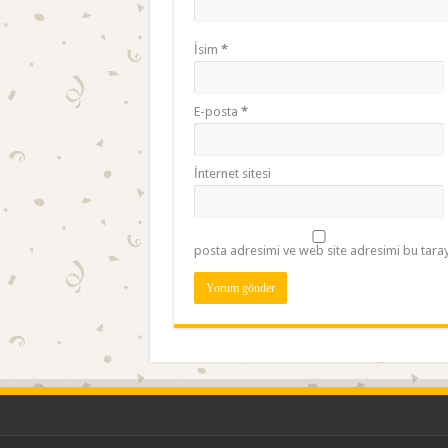
İsim
*
E-posta
*
İnternet sitesi
posta adresimi ve web site adresimi bu taray