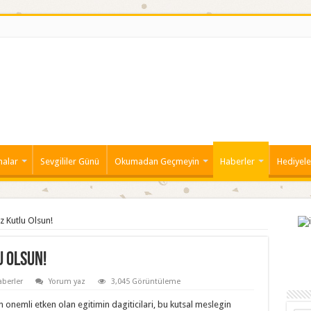
malar
Sevgililer Günü
Okumadan Geçmeyin
Haberler
Hediyele
 Kutlu Olsun!
 Olsun!
berler
Yorum yaz
3,045 Görüntüleme
onemli etken olan egitimin dagiticilari, bu kutsal meslegin