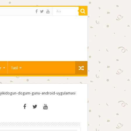
r
Tatil