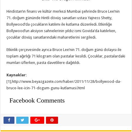
Hindistan’ın finans ve kültür merkezi Mumbai şehrinde Bruce Lee’nin
71. doğum gününde Hintli dövüş sanatları ustası Yajness Shetty,
Bollywood’da çocukların katılımı ile kutlama düzenledi. Etkinliğe
Bollywood’un aksiyon sahnelerinin yıldız ismi Govida’da katılırken,
çocuklar dövüş sanatlarındaki maharetlerini sergiledi.
Etkinlik çerçevesinde ayrıca Bruce Lee’nin 71. doğum günü dolayısı ile
toplam ağırlığı 71 kilogram olan pastalar kesildi. Çocuklar, pastalardaki
mumları üflerken, pasta davetlilere dağıtıldı.
Kaynaklar:
[1],http://www.beyazgazete.com/haber/2011/11/28/bollywood-da-
bruce-lee-icin-71-dogum-gunu-kutlamasi.html
Facebook Comments