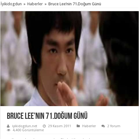
İyikidogdun
»
Haberler
»
Bruce Lee’nin 71.Doğum Günü
Bruce Lee’nin 71.Doğum Günü
iyikidogdun.net
29 Kasım 2011
Haberler
2 Yorum
4,400 Görüntüleme