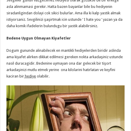
Sevgililer gunun vazgecilmez hediyesi olarak gozukse de bir erkege
asla alinmamasi gerekir. Hatta bazen bayanlar bile bu hediyenin
siradanligindan dolayi cok sikici bulurlar. Ama illa ki kalp yastik almak
istiyorsaniz. Sevgilinizi şaşirtmak icin ustunde ‘ I hate you ‘ yazan ya da
daha komik ifadelerin bulundugu bir yastik alabilirsiniz.
Bedene Uygun Olmayan Kiyafetler
Dogum gununde alinabilecek en mantikli hediyelerden biridir aslinda
ama kiyafet alirken dikkat edilmesi gereken nokta arkadaşiniz ustunde
nasil duracagidir. Bedenine uymayan ona dar gelecek bir tişort
arkadaşinizi mutlu etmek yerine ona kilolarini hatirlatan ve keyfini
kaciran bir
hediye
olabilir.