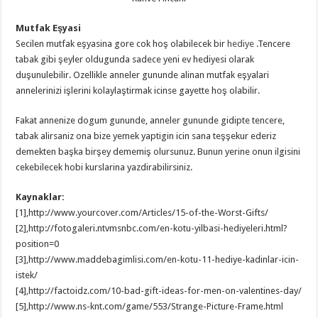
Mutfak Eşyasi
Secilen mutfak eşyasina gore cok hoş olabilecek bir
hediye
.Tencere
tabak gibi şeyler oldugunda sadece yeni ev hediyesi olarak
duşunulebilir. Ozellikle anneler gununde alinan mutfak eşyalari
annelerinizi işlerini kolaylaştirmak icinse gayette hoş olabilir.
Fakat annenize dogum gununde, anneler gununde gidipte tencere,
tabak alirsaniz ona bize yemek yaptigin icin sana teşşekur ederiz
demekten başka birşey dememiş olursunuz. Bunun yerine onun ilgisini
cekebilecek hobi kurslarina yazdirabilirsiniz.
Kaynaklar:
[1],http://www.yourcover.com/Articles/15-of-the-Worst-Gifts/
[2],http://fotogaleri.ntvmsnbc.com/en-kotu-yilbasi-hediyeleri.html?
position=0
[3],http://www.maddebagimlisi.com/en-kotu-11-hediye-kadinlar-icin-
istek/
[4],http://factoidz.com/10-bad-gift-ideas-for-men-on-valentines-day/
[5],http://www.ns-knt.com/game/553/Strange-Picture-Frame.html