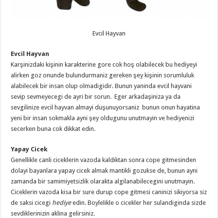
Evcil Hayvan
Evcil Hayvan
Karşinizdaki kişinin karakterine gore cok hoş olabilecek bu hediyeyi
alirken goz onunde bulundurmaniz gereken şey kişinin sorumluluk
alabilecek bir insan olup olmadigidir. Bunun yaninda evcil hayvani
sevip sevmeyecegi de ayri bir sorun. Eger arkadaşiniza ya da
sevgilinize evcil hayvan almayi duşunuyorsaniz bunun onun hayatina
yeni bir insan sokmakla ayni şey oldugunu unutmayin ve hediyenizi
secerken buna cok dikkat edin.
Yapay Cicek
Genellikle canli ciceklerin vazoda kaldiktan sonra cope gitmesinden
dolayi bayanlara yapay cicek almak mantikli gozukse de, bunun ayni
zamanda bir samimiyetsizlik olarakta algilanabilecegini unutmayin.
Ciceklerin vazoda kisa bir sure durup cope gitmesi caninizi sikiyorsa siz
de saksi cicegi
hediye
edin. Boylelikle o cicekler her sulandiginda sizde
sevdiklerinizin aklina gelirsiniz.