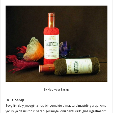
Ev Hediyesi Sarap
Ucuz Sarap
Sevgilinizle yiyeceginiz hoş bir yemekte olmazsa olmazidir şarap. Ama
yanliş ya da ucuz bir şarap şecimiyle onu hayal kirikligina ugratmaniz