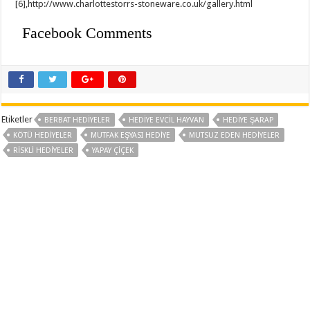
[6],http://www.charlottestorrs-stoneware.co.uk/gallery.html
Facebook Comments
Etiketler
BERBAT HEDIYELER
HEDIYE EVCIL HAYVAN
HEDIYE ŞARAP
KÖTÜ HEDIYELER
MUTFAK EŞYASI HEDIYE
MUTSUZ EDEN HEDIYELER
RISKLI HEDIYELER
YAPAY ÇIÇEK