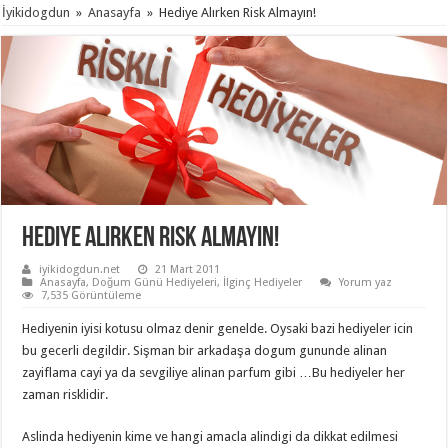
İyikidogdun
»
Anasayfa
»
Hediye Alırken Risk Almayın!
Hediye Alırken Risk Almayın!
iyikidogdun.net
21 Mart 2011
Anasayfa
,
Doğum Günü Hediyeleri
,
İlginç Hediyeler
Yorum yaz
7,535 Görüntüleme
Hediyenin iyisi kotusu olmaz denir genelde. Oysaki bazi hediyeler icin
bu gecerli degildir. Sişman bir arkadaşa dogum gununde alinan
zayiflama cayi ya da sevgiliye alinan parfum gibi …Bu hediyeler her
zaman risklidir.
Aslinda hediyenin kime ve hangi amacla alindigi da dikkat edilmesi