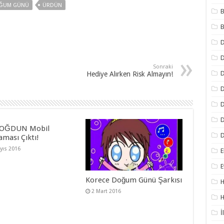
OĞUM GÜNÜ
ÜRDÜN
B
B
D
Sonraki
D
Hediye Alırken Risk Almayın!
D
D
D
DOĞDUN Mobil
D
aması Çıktı!
yıs 2016
E
E
Korece Doğum Günü Şarkısı
H
2 Mart 2016
H
İ