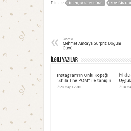
Etiketler
İLGINÇ DOĞUM GÜNÜ
KÖPEĞIN D
Önceki
Mehmet Amca’ya Sürpriz Doğum
Günü
İlgili Yazılar
Instagram’ın Ünlü Köpeği
İYİKİ
“Shila The POM” ile tanışın
Uygul
24 Mayıs 2016
18 Ma