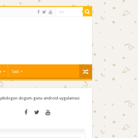
r
Tatil