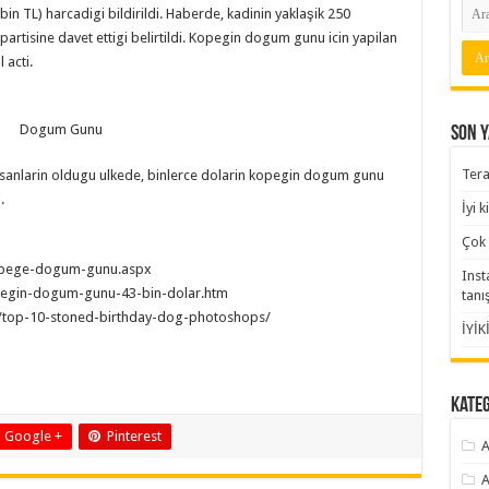
bin TL) harcadigi bildirildi. Haberde, kadinin yaklaşik 250
artisine davet ettigi belirtildi. Kopegin dogum gunu icin yapilan
 acti.
Dogum Gunu
Son Y
Tera
 insanlarin oldugu ulkede, binlerce dolarin kopegin dogum gunu
.
İyi 
Çok 
kopege-dogum-gunu.aspx
Inst
opegin-dogum-gunu-43-bin-dolar.htm
tanı
/top-10-stoned-birthday-dog-photoshops/
İYİK
Kate
Google +
Pinterest
A
A