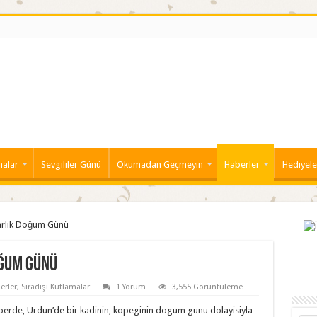
malar
Sevgililer Günü
Okumadan Geçmeyin
Haberler
Hediyele
arlık Doğum Günü
oğum Günü
erler
,
Sıradışı Kutlamalar
1 Yorum
3,555 Görüntüleme
haberde, Ürdun’de bir kadinin, kopeginin dogum gunu dolayisiyla