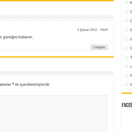
M
Ö
S
5 Şubat 2012 - 19:47
m günüğnü kutlarım.
S
Cevapla
S
T
U
alanlar
*
ile işaretlenmişlerdir
Y
Face