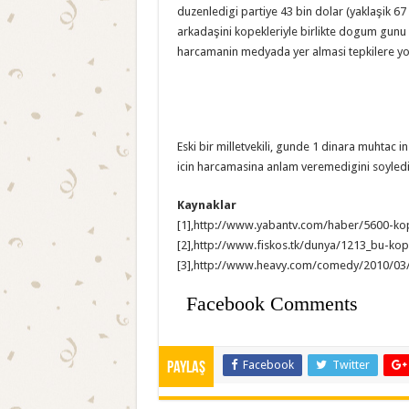
duzenledigi partiye 43 bin dolar (yaklaşik 67 
arkadaşini kopekleriyle birlikte dogum gunu p
harcamanin medyada yer almasi tepkilere yol
Eski bir milletvekili, gunde 1 dinara muhtac
icin harcamasina anlam veremedigini soyledi
Kaynaklar
[1],http://www.yabantv.com/haber/5600-
[2],http://www.fiskos.tk/dunya/1213_bu-k
[3],http://www.heavy.com/comedy/2010/03
Facebook Comments
Facebook
Twitter
Paylaş