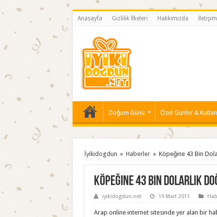
Anasayfa
Gizlilik İlkeleri
Hakkımızda
İletişim
Doğum Günü
Özel Günler & Kutla
İyikidogdun
»
Haberler
»
Köpeğine 43 Bin Dol
Köpeğine 43 Bin Dolarlık D
iyikidogdun.net
19 Mart 2011
Hab
Arap online internet sitesinde yer alan bir 