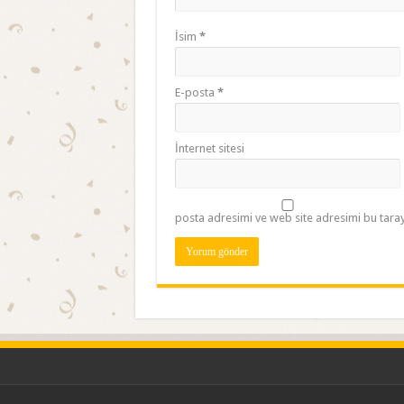
İsim
*
E-posta
*
İnternet sitesi
posta adresimi ve web site adresimi bu taray