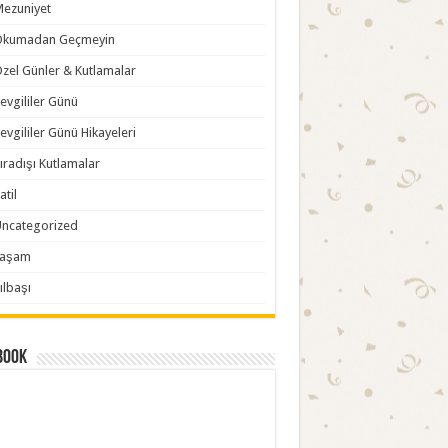
ezuniyet
Okumadan Geçmeyin
zel Günler & Kutlamalar
evgililer Günü
evgililer Günü Hikayeleri
ıradışı Kutlamalar
atil
ncategorized
Yaşam
ılbaşı
book