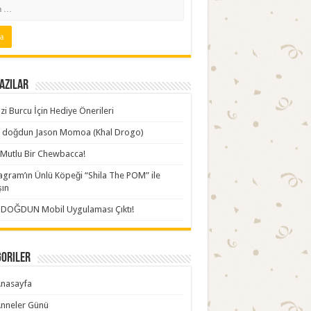
azılar
zi Burcu İçin Hediye Önerileri
ki doğdun Jason Momoa (Khal Drogo)
Mutlu Bir Chewbacca!
agram’ın Ünlü Köpeği “Shila The POM” ile
şın
İDOĞDUN Mobil Uygulaması Çıktı!
goriler
nasayfa
nneler Günü