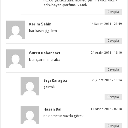
http://iyikidogdun.net/hediye/nina-ricci-ricci-
edp-bayan-parfum-80-ml/
Cevapla
Kerim Şahin
14 Kasım 2011 - 21:49
harıkasın çigdem
Cevapla
ßurcu Dabancacı
24 Aralık 2011 - 16:10
ben şairim meraba
Cevapla
Ezgi Karagöz
2 Şubat 2012 - 13:14
şairmi?
Cevapla
Hasan Bal
11 Nisan 2012 - 07:18
ne demesin yazda görek
Cevapla