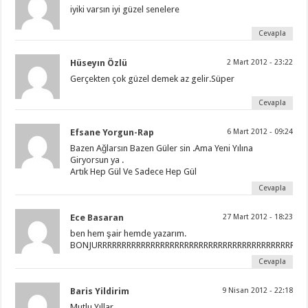
iyiki varsın iyi güzel senelere
Cevapla
Hüseyın Özlü
2 Mart 2012 - 23:22
Gerçekten çok güzel demek az gelir.Süper
Cevapla
Efsane Yorgun-Rap
6 Mart 2012 - 09:24
Bazen Ağlarsın Bazen Güler sin .Ama Yeni Yılına
Giryorsun ya .
Artık Hep Gül Ve Sadece Hep Gül
Cevapla
Ece Basaran
27 Mart 2012 - 18:23
ben hem şair hemde yazarım.
BONJURRRRRRRRRRRRRRRRRRRRRRRRRRRRRRRRRRRRRRRRRRR
Cevapla
Baris Yildirim
9 Nisan 2012 - 22:18
Mutlu Yıllar