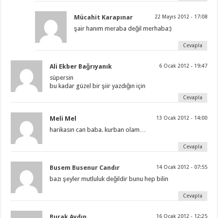
Mücahit Karapınar
22 Mayıs 2012 - 17:08
şair hanım meraba değil merhaba:)
Cevapla
Ali Ekber Bağrıyanık
6 Ocak 2012 - 19:47
süpersin
bu kadar güzel bir şiir yazdığın için
Cevapla
Meli Mel
13 Ocak 2012 - 14:00
harikasın can baba. kurban olam…
Cevapla
Busem Busenur Candır
14 Ocak 2012 - 07:55
bazı şeyler mutluluk değildir bunu hep bilin
Cevapla
Burak Aydın
16 Ocak 2012 - 12:25