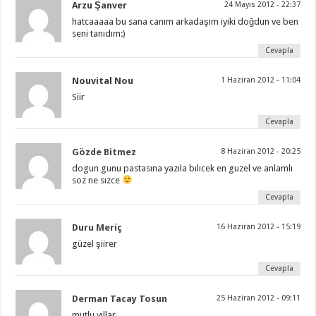
Arzu Şanver
24 Mayıs 2012 - 22:37
hatcaaaaa bu sana canım arkadaşım iyiki doğdun ve ben
seni tanıdım:)
Cevapla
Nouvital Nou
1 Haziran 2012 - 11:04
Siir
Cevapla
Gözde Bitmez
8 Haziran 2012 - 20:25
dogun gunu pastasına yazıla bılıcek en guzel ve anlamlı
soz ne sızce
Cevapla
Duru Meriç
16 Haziran 2012 - 15:19
güzel şiirer
Cevapla
Derman Tacay Tosun
25 Haziran 2012 - 09:11
mutlu yıllar