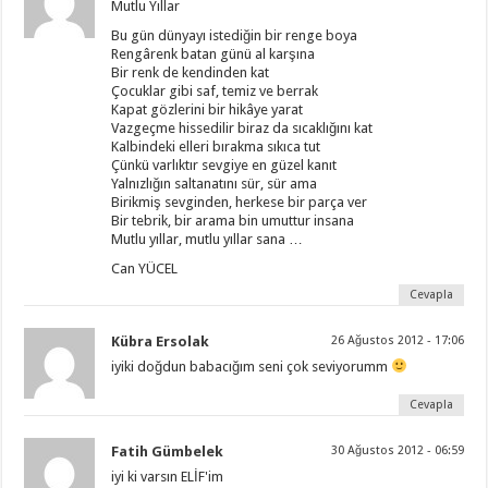
Mutlu Yıllar
Bu gün dünyayı istediğin bir renge boya
Rengârenk batan günü al karşına
Bir renk de kendinden kat
Çocuklar gibi saf, temiz ve berrak
Kapat gözlerini bir hikâye yarat
Vazgeçme hissedilir biraz da sıcaklığını kat
Kalbindeki elleri bırakma sıkıca tut
Çünkü varlıktır sevgiye en güzel kanıt
Yalnızlığın saltanatını sür, sür ama
Birikmiş sevginden, herkese bir parça ver
Bir tebrik, bir arama bin umuttur insana
Mutlu yıllar, mutlu yıllar sana …
Can YÜCEL
Cevapla
Kübra Ersolak
26 Ağustos 2012 - 17:06
iyiki doğdun babacığım seni çok seviyorumm
Cevapla
Fatih Gümbelek
30 Ağustos 2012 - 06:59
iyi ki varsın ELİF'im