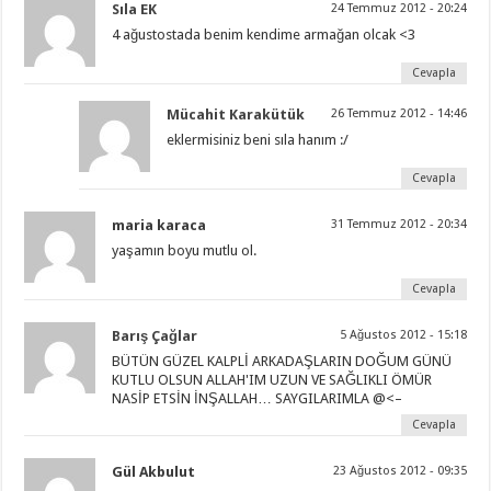
Sıla EK
24 Temmuz 2012 - 20:24
4 ağustostada benim kendime armağan olcak <3
Cevapla
Mücahit Karakütük
26 Temmuz 2012 - 14:46
eklermisiniz beni sıla hanım :/
Cevapla
maria karaca
31 Temmuz 2012 - 20:34
yaşamın boyu mutlu ol.
Cevapla
Barış Çağlar
5 Ağustos 2012 - 15:18
BÜTÜN GÜZEL KALPLİ ARKADAŞLARIN DOĞUM GÜNÜ
KUTLU OLSUN ALLAH'IM UZUN VE SAĞLIKLI ÖMÜR
NASİP ETSİN İNŞALLAH… SAYGILARIMLA @<–
Cevapla
Gül Akbulut
23 Ağustos 2012 - 09:35