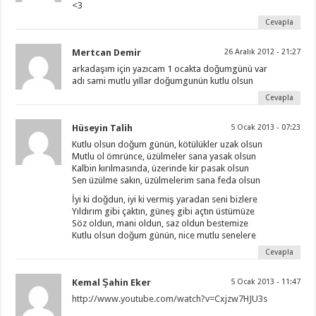
<3
Cevapla
Mertcan Demir
26 Aralık 2012 - 21:27
arkadaşım için yazıcam 1 ocakta doğumgünü var
adı sami mutlu yıllar doğumgunün kutlu olsun
Cevapla
Hüseyin Talih
5 Ocak 2013 - 07:23
Kutlu olsun doğum günün, kötülükler uzak olsun
Mutlu ol ömrünce, üzülmeler sana yasak olsun
Kalbin kırılmasında, üzerinde kir pasak olsun
Sen üzülme sakın, üzülmelerim sana feda olsun
İyi ki doğdun, iyi ki vermiş yaradan seni bizlere
Yıldırım gibi çaktın, güneş gibi açtın üstümüze
Söz oldun, mani oldun, saz oldun bestemize
Kutlu olsun doğum günün, nice mutlu senelere
Cevapla
Kemal Şahin Eker
5 Ocak 2013 - 11:47
http://www.youtube.com/watch?v=Cxjzw7HJU3s