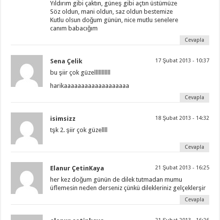
Yıldırım gibi çaktın, güneş gibi açtın üstümüze
Söz oldun, mani oldun, saz oldun bestemize
Kutlu olsun doğum günün, nice mutlu senelere
canım babacığım
Cevapla
Sena Çelik
17 Şubat 2013 - 10:37
bu şiir çok güzelllllllllll
harikaaaaaaaaaaaaaaaaaaa
Cevapla
isimsizz
18 Şubat 2013 - 14:32
tşk 2. şiir çok güzellll
Cevapla
Elanur ÇetinKaya
21 Şubat 2013 - 16:25
her kez doğum günün de dilek tutmadan mumu
üflemesin neden derseniz çünkü dilekleriniz gelçeklerşir
Cevapla