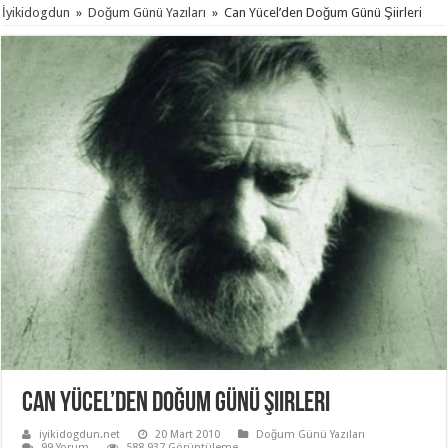
İyikidogdun
»
Doğum Günü Yazıları
»
Can Yücel’den Doğum Günü Şiirleri
Can Yücel’den Doğum Günü Şiirleri
iyikidogdun.net
20 Mart 2010
Doğum Günü Yazıları
99 Yorum
588,937 Görüntüleme