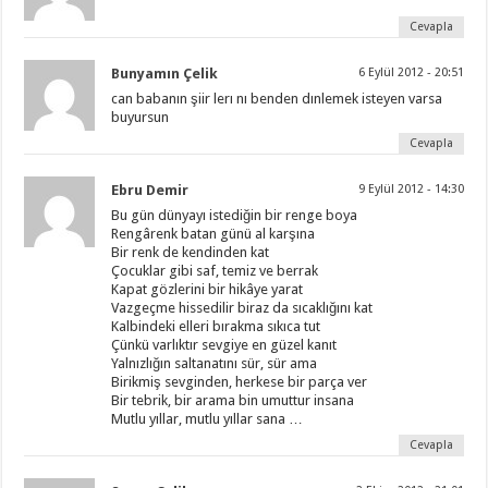
Cevapla
Bunyamın Çelik
6 Eylül 2012 - 20:51
can babanın şiir lerı nı benden dınlemek isteyen varsa
buyursun
Cevapla
Ebru Demir
9 Eylül 2012 - 14:30
Bu gün dünyayı istediğin bir renge boya
Rengârenk batan günü al karşına
Bir renk de kendinden kat
Çocuklar gibi saf, temiz ve berrak
Kapat gözlerini bir hikâye yarat
Vazgeçme hissedilir biraz da sıcaklığını kat
Kalbindeki elleri bırakma sıkıca tut
Çünkü varlıktır sevgiye en güzel kanıt
Yalnızlığın saltanatını sür, sür ama
Birikmiş sevginden, herkese bir parça ver
Bir tebrik, bir arama bin umuttur insana
Mutlu yıllar, mutlu yıllar sana …
Cevapla