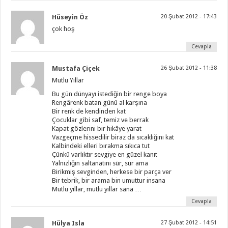
Hüseyin Öz
20 Şubat 2012 - 17:43
çok hoş
Cevapla
Mustafa Çiçek
26 Şubat 2012 - 11:38
Mutlu Yıllar
Bu gün dünyayı istediğin bir renge boya
Rengârenk batan günü al karşına
Bir renk de kendinden kat
Çocuklar gibi saf, temiz ve berrak
Kapat gözlerini bir hikâye yarat
Vazgeçme hissedilir biraz da sıcaklığını kat
Kalbindeki elleri bırakma sıkıca tut
Çünkü varlıktır sevgiye en güzel kanıt
Yalnızlığın saltanatını sür, sür ama
Birikmiş sevginden, herkese bir parça ver
Bir tebrik, bir arama bin umuttur insana
Mutlu yıllar, mutlu yıllar sana …
Cevapla
Hülya Isla
27 Şubat 2012 - 14:51