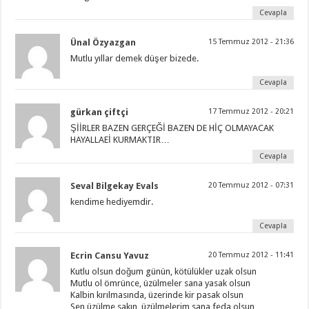
Cevapla
Ünal Özyazgan
15 Temmuz 2012 - 21:36
Mutlu yıllar demek düşer bizede.
Cevapla
gürkan çiftçi
17 Temmuz 2012 - 20:21
ŞİİRLER BAZEN GERÇEĞİ BAZEN DE HİÇ OLMAYACAK
HAYALLAEİ KURMAKTIR…
Cevapla
Seval Bilgekay Evals
20 Temmuz 2012 - 07:31
kendime hediyemdir.
Cevapla
Ecrin Cansu Yavuz
20 Temmuz 2012 - 11:41
Kutlu olsun doğum günün, kötülükler uzak olsun
Mutlu ol ömrünce, üzülmeler sana yasak olsun
Kalbin kırılmasında, üzerinde kir pasak olsun
Sen üzülme sakın, üzülmelerim sana feda olsun