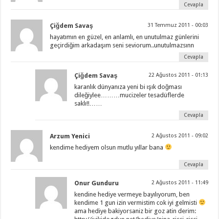
Cevapla
Çiğdem Savaş
31 Temmuz 2011 - 00:03
hayatımın en güzel, en anlamlı, en unutulmaz günlerini
geçirdiğim arkadaşım seni seviorum..unutulmazsınn
Cevapla
Çiğdem Savaş
22 Ağustos 2011 - 01:13
karanlık dünyanıza yeni bi ışık doğması
dileğiylee………mucizeler tesadüflerde
saklı!!……
Cevapla
Arzum Yenici
2 Ağustos 2011 - 09:02
kendime hediyem olsun mutlu yıllar bana
Cevapla
Onur Gunduru
2 Ağustos 2011 - 11:49
kendine hediye vermeye bayılıyorum, ben
kendime 1 gun izin vermistim cok iyi gelmisti
ama hediye bakiyorsaniz bir goz atin derim: