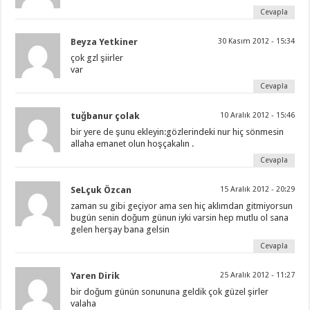
Cevapla
Beyza Yetkiner
30 Kasım 2012 - 15:34
çok gzl şiirler
var
Cevapla
tuğbanur çolak
10 Aralık 2012 - 15:46
bir yere de şunu ekleyin:gözlerindeki nur hiç sönmesin
allaha emanet olun hoşçakalın .
Cevapla
SeLçuk Özcan
15 Aralık 2012 - 20:29
zaman su gibi geçiyor ama sen hiç aklımdan gitmiyorsun
bugün senin doğum günun iyki varsin hep mutlu ol sana
gelen herşay bana gelsin
Cevapla
Yaren Dirik
25 Aralık 2012 - 11:27
bir doğum günün sonununa geldik çok güzel şirler
valaha