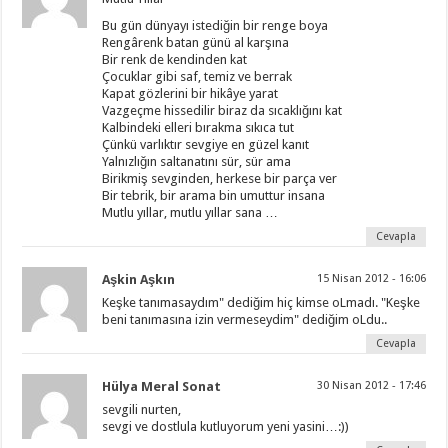
Bu gün dünyayı istediğin bir renge boya
Rengârenk batan günü al karşına
Bir renk de kendinden kat
Çocuklar gibi saf, temiz ve berrak
Kapat gözlerini bir hikâye yarat
Vazgeçme hissedilir biraz da sıcaklığını kat
Kalbindeki elleri bırakma sıkıca tut
Çünkü varlıktır sevgiye en güzel kanıt
Yalnızlığın saltanatını sür, sür ama
Birikmiş sevginden, herkese bir parça ver
Bir tebrik, bir arama bin umuttur insana
Mutlu yıllar, mutlu yıllar sana …
Cevapla
Aşkin Aşkın
15 Nisan 2012 - 16:06
Keşke tanımasaydım" dediğim hiç kimse oLmadı. "Keşke
beni tanımasına izin vermeseydim" dediğim oLdu..
Cevapla
Hülya Meral Sonat
30 Nisan 2012 - 17:46
sevgili nurten,
sevgi ve dostlula kutluyorum yeni yasini…:))