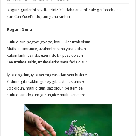
Dogum gunlerini sevdikleriniz icin daha anlamli hale getirecek Unlu
şair Can Yucel’in dogum gunu şiirleri ;
Dogum Gunu
Kutlu olsun
dogum gunun
, kotulukler uzak olsun
Mutlu ol omrunce, uzulmeler sana yasak olsun
Kalbin kirilmasinda, uzerinde kir pasak olsun
Sen uzulme sakin, uzulmelerim sana feda olsun
İyi ki dogdun, iyi ki vermiş yaradan seni bizlere
Yildirim gibi caktin, guneş gibi actin ustumuze
Soz oldun, mani oldun, saz oldun bestemize
Kutlu olsun
dogum gunun
,nice mutlu senelere