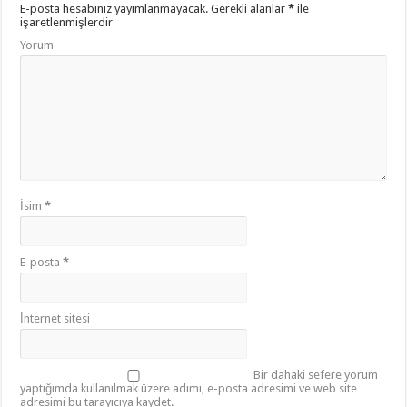
E-posta hesabınız yayımlanmayacak.
Gerekli alanlar
*
ile
işaretlenmişlerdir
Yorum
İsim
*
E-posta
*
İnternet sitesi
Bir dahaki sefere yorum
yaptığımda kullanılmak üzere adımı, e-posta adresimi ve web site
adresimi bu tarayıcıya kaydet.