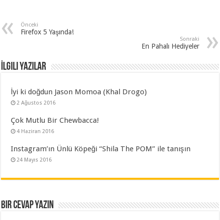
Önceki
Firefox 5 Yaşında!
Sonraki
En Pahalı Hediyeler
İlgili Yazılar
İyi ki doğdun Jason Momoa (Khal Drogo)
2 Ağustos 2016
Çok Mutlu Bir Chewbacca!
4 Haziran 2016
Instagram’ın Ünlü Köpeği “Shila The POM” ile tanışın
24 Mayıs 2016
Bir cevap yazın