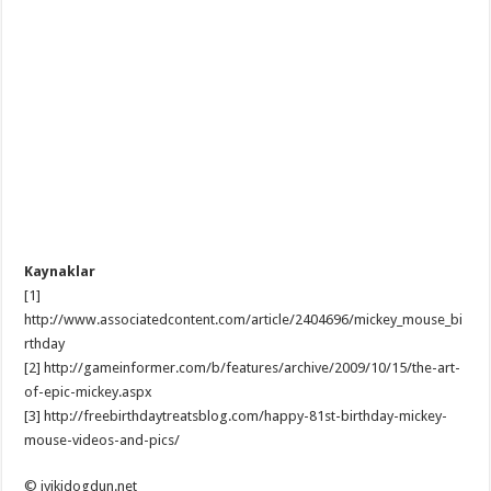
Kaynaklar
[1]
http://www.associatedcontent.com/article/2404696/mickey_mouse_bi
rthday
[2] http://gameinformer.com/b/features/archive/2009/10/15/the-art-
of-epic-mickey.aspx
[3] http://freebirthdaytreatsblog.com/happy-81st-birthday-mickey-
mouse-videos-and-pics/
© iyikidogdun.net