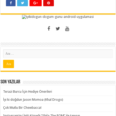
Son Yazılar
Terazi Burcu İçin Hediye Önerileri
İyi ki doğdun Jason Momoa (Khal Drogo)
Çok Mutlu Bir Chewbacca!
Instagram’ın Ünlü Köpeği “Shila The POM” ile tanışın