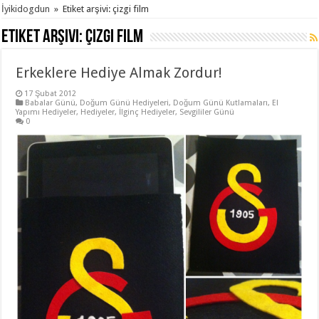
İyikidogdun
»
Etiket arşivi: çizgi film
Etiket arşivi:
çizgi film
Erkeklere Hediye Almak Zordur!
17 Şubat 2012
Babalar Günü
,
Doğum Günü Hediyeleri
,
Doğum Günü Kutlamaları
,
El
Yapımı Hediyeler
,
Hediyeler
,
İlginç Hediyeler
,
Sevgililer Günü
0