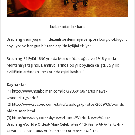
Kutlamadan bir kare
Breuning uzun yaşamını düzenli beslenmeye ve spora borçlu olduğunu
söylüyor ve her gün bir tane aspirin içtiğini ekliyor.
Breuning 21 Eylül 1896 yılında Melrose’da doğdu ve 1918 yılında
Montana’ya taşındı. Demiryollarında 50 yıl boyunca çalıştı. 35 yıllık
evliliğinin ardından 1957 yılında eşini kaybetti.
Kaynaklar
[1] http://www.msnbc.msn.com/id/32960160/ns/us_news-
wonderful_world/
[2] http://www.sacbee.com/static/weblogs/photos/2009/09/worlds-
oldest-man.html
[3] http://news.sky.com/skynews/Home/World-News/Walter-
Breuning-Worlds-Oldest-Man-Celebrates-113-Years-At-A-Party-In-
Great-Falls-Montana/Article/200909415386034?f=rss