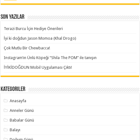
Son Yazılar
Terazi Burcu İçin Hediye Önerileri
İyi ki doğdun Jason Momoa (Khal Drogo)
Çok Mutlu Bir Chewbacca!
Instagram’ın Ünlü Köpeği “Shila The POM” ile tanışın
İYİKİDOĞDUN Mobil Uygulaması Çıktı!
Kategoriler
Anasayfa
Anneler Günü
Babalar Günü
Balayı
Doğum Günü