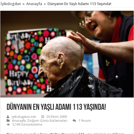
İyikidogdun
»
Anasayfa
»
Dünyanın En Yaşlı Adamı 113 Yaşında!
Dünyanın En Yaşlı Adamı 113 Yaşında!
iyikidogdun.net
20 Ekim 2009
Anasayfa
,
Doğum Günü Kutlamaları
1 Yorum
5,149 Görüntüleme