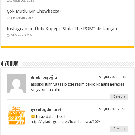
2 Ağustos 2016
Çok Mutlu Bir Chewbacca!
4 Haziran 2016
Instagram’ın Ünlü Köpeği “Shila The POM” ile tanışın
24 Mayıs 2016
4 yorum
dilek ibişoğlu
9 Eylül 2009 - 13:28
aşşşkolsunn yaaaa bizde resim çekildikk hanii neredee
kınıyorumm sizleriii.
Cevapla
iyikidoğdun.net
9 Eylül 2009 - 15:38
biraz daha dikkat
http://iyikidogdun.net/fuar-hatirasi/102/
Cevapla