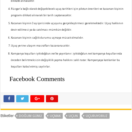
dikkate alınacaktır.
Rüzgar’a bağlı olarak değişebilecek uçuş tarihleri için pilotun önerileri ve kazanan kişinin
programı dikkati alınarak bir tarih saptanacaktır.
Kazanan kişinin 3 ay içerisinde uçuşunu gerçekleştirmesi gerekmektedir. Uçuş hakkının
devir edilmesi ya da satılması mümkün değildir.
Kazanan kişinin sağlık durumu uçmaya müsait olmalıdır.
Uçuş yerine ulaşım masrafları kazanana aittir.
Kampanya koşulları iyikidoğdun.net’te yayınlanır. iyikidoğdun.net kampanya koşullarında
önceden belirtmeksizin değişiklik yapma hakkını saklı tutar. Kampanyaya katılanlar bu
koşulları kabul etmiş sayılırlar.
Facebook Comments
Etiketler
DOĞUM GÜNÜ
UÇMAK
UÇUN
UÇURUYORUZ