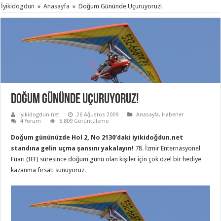
İyikidogdun
»
Anasayfa
»
Doğum Gününde Uçuruyoruz!
Doğum Gününde Uçuruyoruz!
iyikidogdun.net
26 Ağustos 2009
Anasayfa
,
Haberler
4 Yorum
5,809 Görüntüleme
Doğum gününüzde Hol 2, No 2130’daki iyikidoğdun.net
standına gelin uçma şansını yakalayın!
78. İzmir Enternasyonel
Fuarı (IEF) süresince doğum günü olan kişiler için çok özel bir hediye
kazanma fırsatı sunuyoruz.