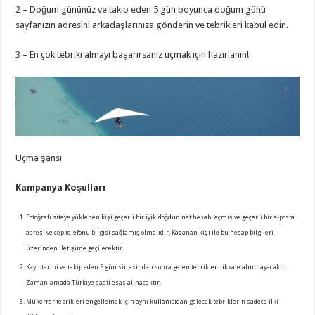
2 – Doğum gününüz ve takip eden 5 gün boyunca doğum günü
sayfanızın adresini arkadaşlarınıza gönderin ve tebrikleri kabul edin.
3 – En çok tebriki almayı başarırsanız uçmak için hazırlanın!
Uçma şansı
Kampanya Koşulları
Fotoğrafı siteye yüklenen kişi geçerli bir iyikidoğdun.net hesabı açmış ve geçerli bir e-posta
adresi ve cep telefonu bilgisi sağlamış olmalıdır. Kazanan kişi ile bu hesap bilgileri
üzerinden iletişime geçilecektir.
Kayıt tarihi ve takip eden 5 gün süresinden sonra gelen tebrikler dikkate alınmayacaktır.
Zamanlamada Türkiye saati esas alınacaktır.
Mükerrer tebrikleri engellemek için aynı kullanıcıdan gelecek tebriklerin sadece ilki