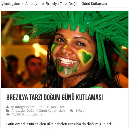
İyikidogdun
»
Anasayfa
»
Brezilya Tarzı Doğum Günü Kutlaması
Brezilya Tarzı Doğum Günü Kutlaması
iyikidogdun.net
9 Nisan 2009
Anasayfa
,
Doğum Günü Kutlamaları
1 Yorum
15,563 Görüntüleme
Latin Amerika’nın sevilen ülkelerinden Brezilya’da doğum günleri