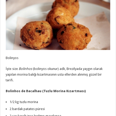
Bolinyos
İşte size
Bolinhos
(bolinyos okunur) adlı, Brezilyada yaygın olarak
yapılan morina balığı kızartmasının usta ellerden alınmış güzel bir
tarifi.
Bolinhos de Bacalhau (Tuzlu Morina Kızartması)
1/2 kg tuzlu morina
2 bardak patates püresi
2 çay kaşığı ince kıyılmış maydanoz