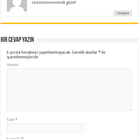
cooooooooooook güzel
Cevapla
Bir cevap yazın
E-posta hesabınız yayımlanmayacak.
Gerekli alanlar
*
ile
işaretlenmişlerdir
Yorum
İsim
*
E-posta
*