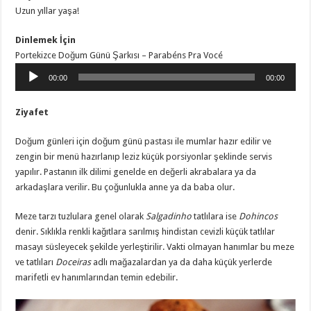
Uzun yıllar yaşa!
Dinlemek İçin
Portekizce Doğum Günü Şarkısı – Parabéns Pra Vocé
Ses
00:00
00:00
oynatıcı
Ziyafet
Doğum günleri için doğum günü pastası ile mumlar hazır edilir ve
zengin bir menü hazırlanıp leziz küçük porsiyonlar şeklinde servis
yapılır. Pastanın ilk dilimi genelde en değerli akrabalara ya da
arkadaşlara verilir. Bu çoğunlukla anne ya da baba olur.
Meze tarzı tuzlulara genel olarak
Salgadinho
tatlılara ise
Dohincos
denir. Sıklıkla renkli kağıtlara sarılmış hindistan cevizli küçük tatlılar
masayı süsleyecek şekilde yerleştirilir. Vakti olmayan hanımlar bu meze
ve tatlıları
Doceiras
adlı mağazalardan ya da daha küçük yerlerde
marifetli ev hanımlarından temin edebilir.