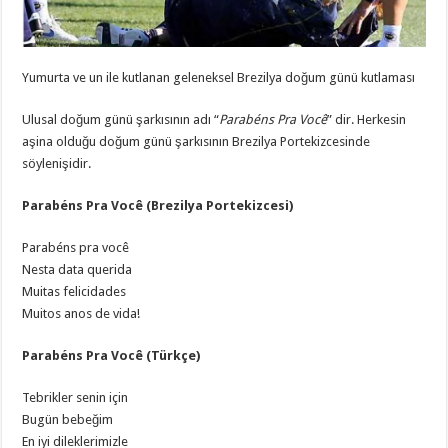
Yumurta ve un ile kutlanan geleneksel Brezilya doğum günü kutlaması
Ulusal doğum günü şarkısının adı “
Parabéns Pra Você
” dir. Herkesin
aşina olduğu doğum günü şarkısının Brezilya Portekizcesinde
söylenişidir.
Parabéns Pra Você (Brezilya Portekizcesi)
Parabéns pra você
Nesta data querida
Muitas felicidades
Muitos anos de vida!
Parabéns Pra Você (Türkçe)
Tebrikler senin için
Bugün bebeğim
En iyi dileklerimizle