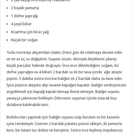
2 büyük yumurta
1 defne yaprağı
4 yeşil biber
Kızartma için biraz yağ
Küçük bir soğan
Tuzlu morinayı akşamdan ıslatın. Ertesi gün de ıslatmaya devam edin
ve en az üç su değiştirin. Suyunu süzün, derisiyle kılçıklarını çıkarıp
küçük parçalar halinde doğrayın. İnce ince dilimlediğiniz soğanı, bir
defne yaprağını ve 4 biberi 2 bardak su ile bir tava içinde ağır ateşte
pişirin. 5 dakika sonra morina balığını ve 2 bardak daha su ilave edin.
İyice pişince ateşten alıp tavanın kapağını kapatın. Balığın sertleşmesini
engellemek için kapağı kapalı tutmayı ihmal etmeyin. Balığın suyunu
yavaşça çekmesini bekleyin. Dilerseniz suyunun içinde tutarak buz
dolabına kaldırabilirsiniz.
Bolinhosları yapmak için: balığın suyunu sizip kurutun ve bir kasenin
içine rendeleyin. Üzerine 2 bardak patates püresi ekleyin, iki yumurta
kırın, bir tutam tuz dökün ve karıştırın. Sonra ince kıyılmış maydanozu