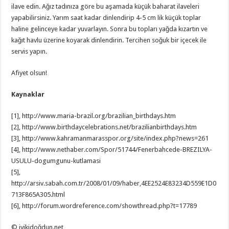
ilave edin. Ağız tadınıza göre bu aşamada küçük baharat ilaveleri
yapabilirsiniz. Yarım saat kadar dinlendirip 4-5 cm lik küçük toplar
haline gelinceye kadar yuvarlayın. Sonra bu topları yağda kızartın ve
kağıt havlu üzerine koyarak dinlendirin. Tercihen soğuk bir içecek ile
servis yapın.
Afiyet olsun!
Kaynaklar
[1], http://www.maria-brazil.org/brazilian_birthdays.htm
[2], http://www.birthdaycelebrations.net/brazilianbirthdays.htm
[3], http://www.kahramanmarasspor.org/site/index.php?news=261
[4], http://www.nethaber.com/Spor/51744/Fenerbahcede-BREZILYA-
USULU-dogumgunu-kutlamasi
[5],
http://arsiv.sabah.com.tr/2008/01/09/haber,4EE2524E83234D559E1D0
713F865A305.html
[6], http://forum.wordreference.com/showthread.php?t=17789
© iyikidoğdun.net