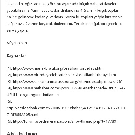
ilave edin. Ağız tadınıza göre bu aşamada küçük baharat ilaveleri
yapabilirsiniz. Yarım saat kadar dinlendirip 4-5 cm lik küçük toplar
haline gelinceye kadar yuvarlayın. Sonra bu topları yağda kızartın ve
kağıt havlu üzerine koyarak dinlendirin. Tercihen soğuk bir içecek ile
servis yapın.
Afiyet olsun!
Kaynaklar
[1], http://www.maria-brazil.org/brazilian_birthdays.htm
[2], http://www.birthdaycelebrations.net/brazilianbirthdays.htm
[3], http://www.kahramanmarasspor.org/site/index.php?news=261
[4], http://www.nethaber.com/Spor/51744/Fenerbahcede-BREZILYA-
USULU-dogumgunu-kutlamasi
[5],
http://arsiv.sabah.com.tr/2008/01/09/haber,4EE2524E83234D559E1D0
713F865A305.html
[6], http://forum.wordreference.com/showthread.php?t=17789
© iyikidoğdun.net