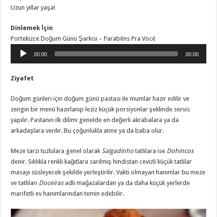
Uzun yıllar yaşa!
Dinlemek İçin
Portekizce Doğum Günü Şarkısı – Parabéns Pra Vocé
Ses
00:00
00:00
oynatıcı
Ziyafet
Doğum günleri için doğum günü pastası ile mumlar hazır edilir ve
zengin bir menü hazırlanıp leziz küçük porsiyonlar şeklinde servis
yapılır. Pastanın ilk dilimi genelde en değerli akrabalara ya da
arkadaşlara verilir. Bu çoğunlukla anne ya da baba olur.
Meze tarzı tuzlulara genel olarak
Salgadinho
tatlılara ise
Dohincos
denir. Sıklıkla renkli kağıtlara sarılmış hindistan cevizli küçük tatlılar
masayı süsleyecek şekilde yerleştirilir. Vakti olmayan hanımlar bu meze
ve tatlıları
Doceiras
adlı mağazalardan ya da daha küçük yerlerde
marifetli ev hanımlarından temin edebilir.