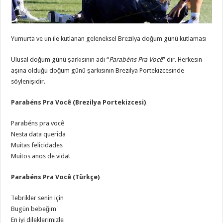
Yumurta ve un ile kutlanan geleneksel Brezilya doğum günü kutlaması
Ulusal doğum günü şarkısının adı “
Parabéns Pra Você
” dir. Herkesin
aşina olduğu doğum günü şarkısının Brezilya Portekizcesinde
söylenişidir.
Parabéns Pra Você (Brezilya Portekizcesi)
Parabéns pra você
Nesta data querida
Muitas felicidades
Muitos anos de vida!
Parabéns Pra Você (Türkçe)
Tebrikler senin için
Bugün bebeğim
En iyi dileklerimizle