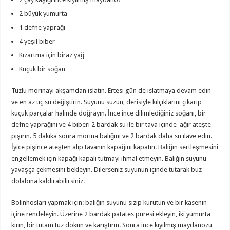
2 büyük yumurta
1 defne yaprağı
4 yeşil biber
Kızartma için biraz yağ
Küçük bir soğan
Tuzlu morinayı akşamdan ıslatın. Ertesi gün de ıslatmaya devam edin
ve en az üç su değiştirin. Suyunu süzün, derisiyle kılçıklarını çıkarıp
küçük parçalar halinde doğrayın. İnce ince dilimlediğiniz soğanı, bir
defne yaprağını ve 4 biberi 2 bardak su ile bir tava içinde ağır ateşte
pişirin. 5 dakika sonra morina balığını ve 2 bardak daha su ilave edin.
İyice pişince ateşten alıp tavanın kapağını kapatın. Balığın sertleşmesini
engellemek için kapağı kapalı tutmayı ihmal etmeyin. Balığın suyunu
yavaşça çekmesini bekleyin. Dilerseniz suyunun içinde tutarak buz
dolabına kaldırabilirsiniz.
Bolinhosları yapmak için: balığın suyunu sizip kurutun ve bir kasenin
içine rendeleyin. Üzerine 2 bardak patates püresi ekleyin, iki yumurta
kırın, bir tutam tuz dökün ve karıştırın. Sonra ince kıyılmış maydanozu