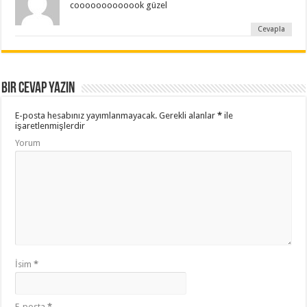
cooooooooooook güzel
Cevapla
Bir cevap yazın
E-posta hesabınız yayımlanmayacak.
Gerekli alanlar
*
ile
işaretlenmişlerdir
Yorum
İsim
*
E-posta
*