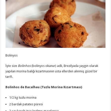
Bolinyos
İşte size
Bolinhos
(bolinyos okunur) adlı, Brezilyada yaygın olarak
yapılan morina balığı kızartmasının usta ellerden alınmış güzel bir
tarifi.
Bolinhos de Bacalhau (Tuzlu Morina Kızartması)
1/2 kg tuzlu morina
2 bardak patates püresi
2 çay kaşığı ince kıyılmış maydanoz