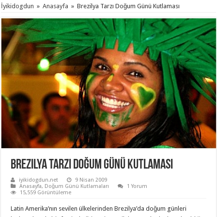
İyikidogdun
»
Anasayfa
»
Brezilya Tarzı Doğum Günü Kutlaması
Brezilya Tarzı Doğum Günü Kutlaması
iyikidogdun.net
9 Nisan 2009
Anasayfa
,
Doğum Günü Kutlamaları
1 Yorum
15,559 Görüntüleme
Latin Amerika’nın sevilen ülkelerinden Brezilya’da doğum günleri