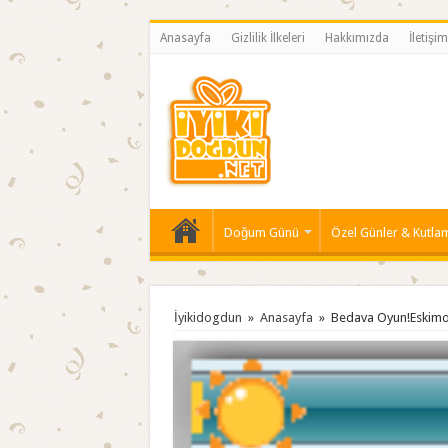
Anasayfa
Gizlilik İlkeleri
Hakkımızda
İletişim
Doğum Günü
Özel Günler & Kutla
İyikidogdun
»
Anasayfa
»
Bedava Oyun!Eskimo 