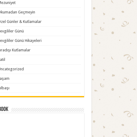
ezuniyet
Okumadan Geçmeyin
zel Günler & Kutlamalar
evgililer Günü
evgililer Günü Hikayeleri
ıradışı Kutlamalar
atil
ncategorized
Yaşam
ılbaşı
book