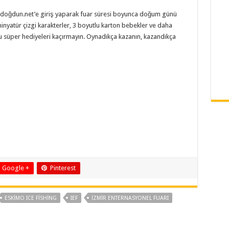
kidoğdun.net’e giriş yaparak fuar süresi boyunca doğum günü
, minyatür çizgi karakterler, 3 boyutlu karton bebekler ve daha
 bu süper hediyeleri kaçırmayın. Oynadıkça kazanın, kazandıkça
Google +
Pinterest
ESKIMO ICE FISHING
IEF
İZMIR ENTERNASYONEL FUARI