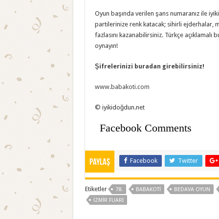
Oyun başında verilen şans numaranız ile iyi
partilerinize renk katacak; sihirli ejderhalar
fazlasını kazanabilirsiniz. Türkçe açıklamalı
oynayın!
Şifrelerinizi buradan girebilirsiniz!
www.babakoti.com
© iyikidoğdun.net
Facebook Comments
Facebook
Twitter
Paylaş
Etiketler
78.
BABAKOTI
BEDAVA OYUN
İZMIR FUARI