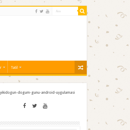
r
Tatil