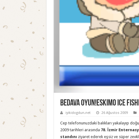
Bedava Oyun!Eskimo Ice Fish
iyikidogdun.net
26 Ağustos 2009
Cep telefonunuzdaki balıkları yakalayıp doğu
2009 tarihleri arasında
78. İzmir Enternasy
standını
ziyaret ederek eşsiz ve süper zevkl