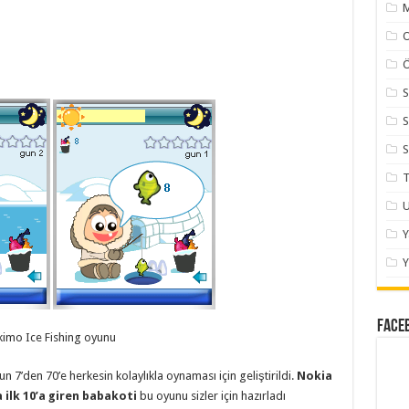
M
Ö
S
S
S
T
U
Y
Face
kimo Ice Fishing oyunu
n 7’den 70’e herkesin kolaylıkla oynaması için geliştirildi.
Nokia
ilk 10’a giren babakoti
bu oyunu sizler için hazırladı