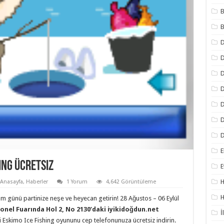
B
B
D
D
D
D
D
D
E
ing Ücretsiz
E
H
Anasayfa
,
Haberler
1 Yorum
4,642 Görüntüleme
H
m günü partinize neşe ve heyecan getirin! 28 Ağustos – 06 Eylül
onel Fuarında Hol 2, No 2130’daki iyikidoğdun.net
İ
i Eskimo Ice Fishing oyununu cep telefonunuza ücretsiz indirin.