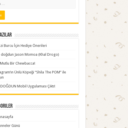
azılar
zi Burcu İçin Hediye Önerileri
ki doğdun Jason Momoa (Khal Drogo)
Mutlu Bir Chewbacca!
agram’ın Ünlü Köpeği “Shila The POM” ile
şın
İDOĞDUN Mobil Uygulaması Çıktı!
goriler
nasayfa
nneler Günü