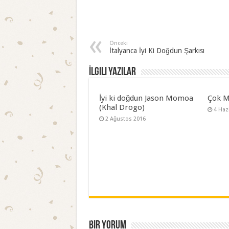
Önceki
İtalyanca İyi Ki Doğdun Şarkısı
İlgili Yazılar
İyi ki doğdun Jason Momoa
Çok M
(Khal Drogo)
4 Haz
2 Ağustos 2016
Bir yorum