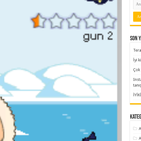
Son Y
Tera
İyi 
Çok 
Inst
tanı
İYİK
Kate
A
A