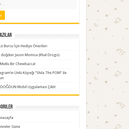
azılar
zi Burcu İçin Hediye Önerileri
ki doğdun Jason Momoa (Khal Drogo)
Mutlu Bir Chewbacca!
agram’ın Ünlü Köpeği “Shila The POM” ile
şın
İDOĞDUN Mobil Uygulaması Çıktı!
goriler
nasayfa
nneler Günü