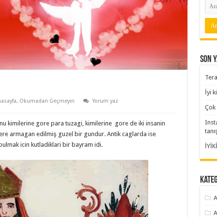
Son Y
Tera
İyi 
asayfa
,
Okumadan Geçmeyin
Yorum yaz
Çok 
Inst
nu kimilerine gore para tuzagi, kimilerine gore de iki insanin
tanı
lere armagan edilmiş guzel bir gundur. Antik caglarda ise
bulmak icin kutladiklari bir bayram idi.
İYİK
Kate
A
A