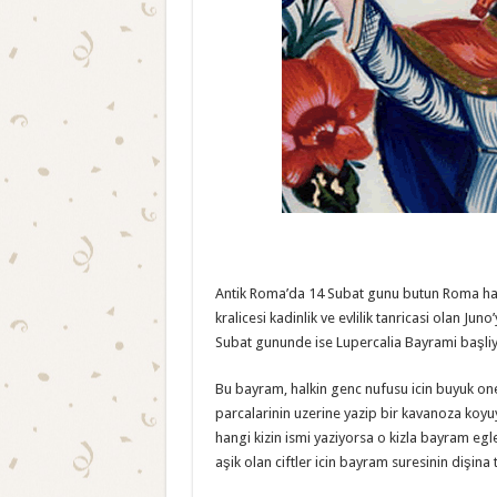
Antik Roma’da 14 Subat gunu butun Roma halk
kralicesi kadinlik ve evlilik tanricasi olan Ju
Subat gununde ise Lupercalia Bayrami başli
Bu bayram, halkin genc nufusu icin buyuk onem
parcalarinin uzerine yazip bir kavanoza koyu
hangi kizin ismi yaziyorsa o kizla bayram egle
aşik olan ciftler icin bayram suresinin dişina 