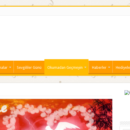
malar
Sevgililer Günü
Okumadan Geçmeyin
Haberler
Hediyele