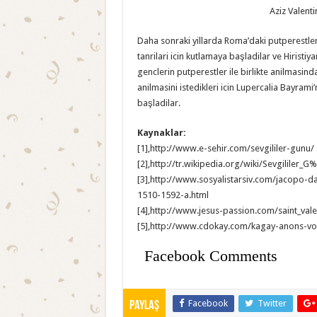
Aziz Valen
Daha sonraki yillarda Roma’daki putperestler
tanrilari icin kutlamaya başladilar ve Hirist
genclerin putperestler ile birlikte anilmasinda
anilmasini istedikleri icin Lupercalia Bayram
başladilar.
Kaynaklar:
[1],http://www.e-sehir.com/sevgililer-gunu/
[2],http://tr.wikipedia.org/wiki/Sevgilil
[3],http://www.sosyalistarsiv.com/jacopo
1510-1592-a.html
[4],http://www.jesus-passion.com/saint_vale
[5],http://www.cdokay.com/kagay-anons-voi
Facebook Comments
Facebook
Twitter
Paylaş