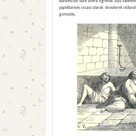
durumu bir sure sonra ogrendi. Aziz Valentine
yaptiklarinin cezasi olarak dovulerek olduruld
gomuldu.