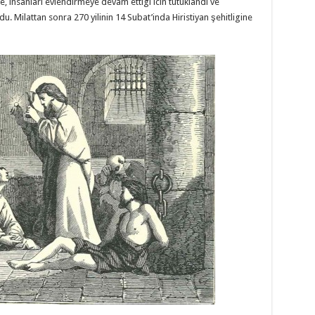
, insanlari evlendirmeye devam ettigi icin tutuklandi ve
u. Milattan sonra 270 yilinin 14 Subat’inda Hiristiyan şehitligine