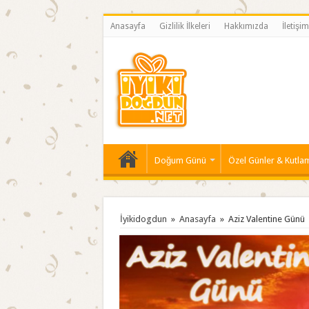
Anasayfa
Gizlilik İlkeleri
Hakkımızda
İletişim
Doğum Günü
Özel Günler & Kutla
İyikidogdun
»
Anasayfa
»
Aziz Valentine Günü