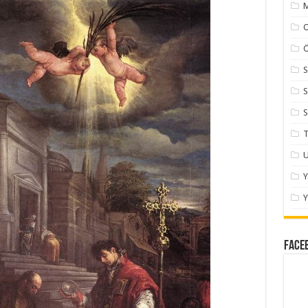
M
Ö
S
S
S
T
U
Y
Face