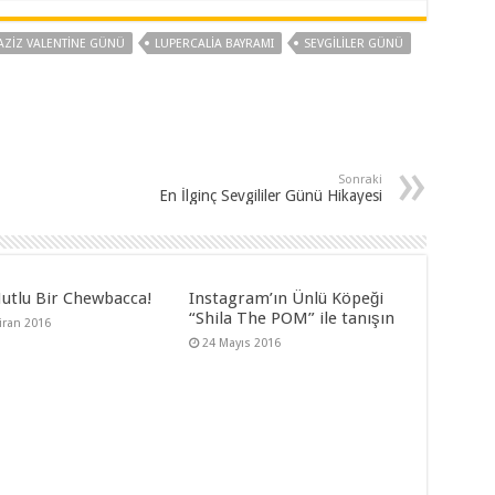
AZIZ VALENTINE GÜNÜ
LUPERCALIA BAYRAMI
SEVGILILER GÜNÜ
Sonraki
En İlginç Sevgililer Günü Hikayesi
utlu Bir Chewbacca!
Instagram’ın Ünlü Köpeği
“Shila The POM” ile tanışın
iran 2016
24 Mayıs 2016