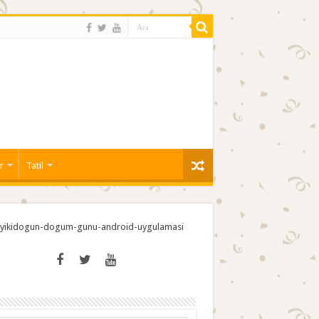
r
Tatil