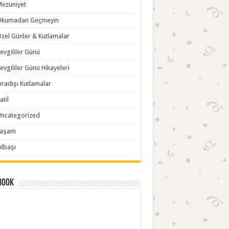
ezuniyet
Okumadan Geçmeyin
zel Günler & Kutlamalar
evgililer Günü
evgililer Günü Hikayeleri
ıradışı Kutlamalar
atil
ncategorized
Yaşam
ılbaşı
book