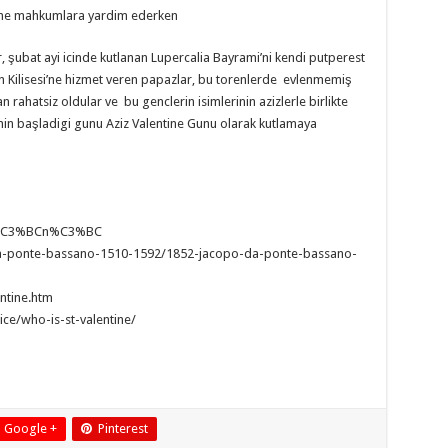
tine mahkumlara yardim ederken
, şubat ayi icinde kutlanan Lupercalia Bayrami’ni kendi putperest
iyan Kilisesi’ne hizmet veren papazlar, bu torenlerde evlenmemiş
n rahatsiz oldular ve bu genclerin isimlerinin azizlerle birlikte
i’nin başladigi gunu Aziz Valentine Gunu olarak kutlamaya
er_G%C3%BCn%C3%BC
-da-ponte-bassano-1510-1592/1852-jacopo-da-ponte-bassano-
ntine.htm
ce/who-is-st-valentine/
Google +
Pinterest