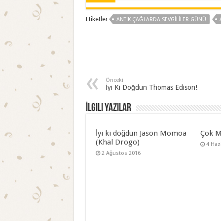
Etiketler
ANTIK ÇAĞLARDA SEVGILILER GÜNÜ
Önceki
İyi Ki Doğdun Thomas Edison!
İlgili Yazılar
İyi ki doğdun Jason Momoa
Çok M
(Khal Drogo)
4 Haz
2 Ağustos 2016