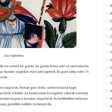
B
B
D
D
D
D
Aziz Valentine
D
i icin onemli bir gundu. Bu gunde Roma tanri ve tanricalarinin
D
no’ya duyulan saygidan oturu tatil yapilirdi. Bu gunu takip eden 15
E
yordu.
E
 taşiyordu. Romali genc kizlar, isimlerini kucuk kagit
H
yorlardi. Erkekler ise kavanozdan bu kagitlari cekerek uzerinde
H
nceleri boyunca beraber oluyorlardi. Bu birliktelikler birbirine
taşip genellikle evlilikle sonlaniyordu.
İ