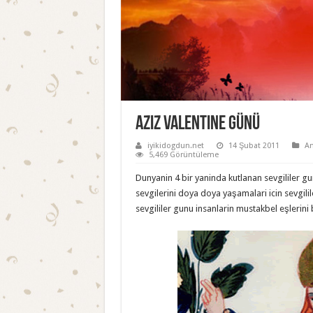
Aziz Valentine Günü
iyikidogdun.net
14 Şubat 2011
An
5,469 Görüntüleme
Dunyanin 4 bir yaninda kutlanan sevgililer gu
sevgilerini doya doya yaşamalari icin sevgili
sevgililer gunu insanlarin mustakbel eşlerini 