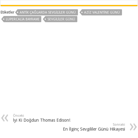
Etiketler
ANTIK ÇAĞLARDA SEVGILILER GÜNÜ
AZIZ VALENTINE GÜNÜ
LUPERCALIA BAYRAMI
SEVGILILER GÜNÜ
Önceki
İyi Ki Doğdun Thomas Edison!
Sonraki
En İlginç Sevgililer Günü Hikayesi