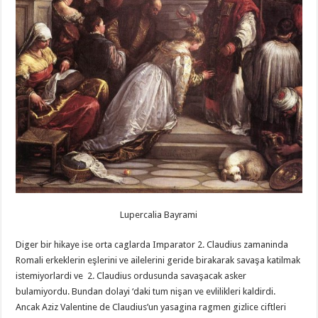
Lupercalia Bayrami
Diger bir hikaye ise orta caglarda Imparator 2. Claudius zamaninda
Romali erkeklerin eşlerini ve ailelerini geride birakarak savaşa katilmak
istemiyorlardi ve 2. Claudius ordusunda savaşacak asker
bulamiyordu. Bundan dolayi ‘daki tum nişan ve evlilikleri kaldirdi.
Ancak Aziz Valentine de Claudius’un yasagina ragmen gizlice ciftleri