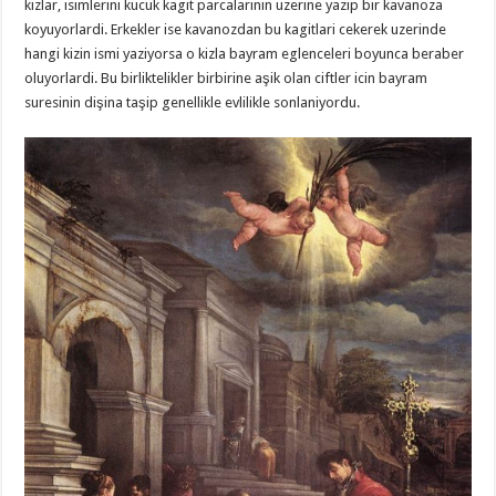
kizlar, isimlerini kucuk kagit parcalarinin uzerine yazip bir kavanoza
koyuyorlardi. Erkekler ise kavanozdan bu kagitlari cekerek uzerinde
hangi kizin ismi yaziyorsa o kizla bayram eglenceleri boyunca beraber
oluyorlardi. Bu birliktelikler birbirine aşik olan ciftler icin bayram
suresinin dişina taşip genellikle evlilikle sonlaniyordu.