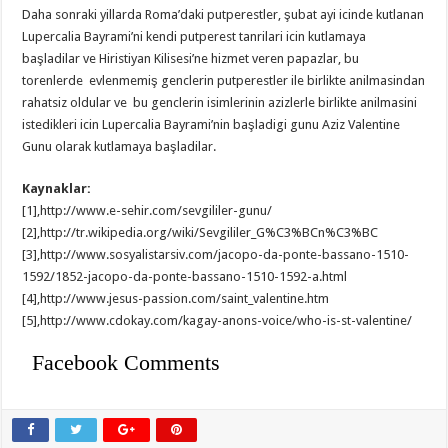
Daha sonraki yillarda Roma’daki putperestler, şubat ayi icinde kutlanan
Lupercalia Bayrami’ni kendi putperest tanrilari icin kutlamaya
başladilar ve Hiristiyan Kilisesi’ne hizmet veren papazlar, bu
torenlerde evlenmemiş genclerin putperestler ile birlikte anilmasindan
rahatsiz oldular ve bu genclerin isimlerinin azizlerle birlikte anilmasini
istedikleri icin Lupercalia Bayrami’nin başladigi gunu Aziz Valentine
Gunu olarak kutlamaya başladilar.
Kaynaklar:
[1],http://www.e-sehir.com/sevgililer-gunu/
[2],http://tr.wikipedia.org/wiki/Sevgililer_G%C3%BCn%C3%BC
[3],http://www.sosyalistarsiv.com/jacopo-da-ponte-bassano-1510-
1592/1852-jacopo-da-ponte-bassano-1510-1592-a.html
[4],http://www.jesus-passion.com/saint_valentine.htm
[5],http://www.cdokay.com/kagay-anons-voice/who-is-st-valentine/
Facebook Comments