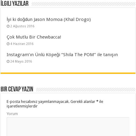
İlgili Yazılar
İyi ki doğdun Jason Momoa (Khal Drogo)
2 Ağustos 2016
Çok Mutlu Bir Chewbacca!
4 Haziran 2016
Instagram’ın Ünlü Köpeği “Shila The POM” ile tanışın
24 Mayıs 2016
Bir cevap yazın
E-posta hesabınız yayımlanmayacak.
Gerekli alanlar
*
ile
işaretlenmişlerdir
Yorum