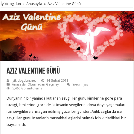
İyikidogdun
»
Anasayfa
»
Aziz Valentine Günü
Aziz Valentine Günü
iyikidogdun.net
14 Şubat 2011
Anasayfa
,
Okumadan Geçmeyin
Yorum yaz
5,465 Görüntüleme
Dunyanin 4 bir yaninda kutlanan sevgililer gunu kimilerine gore para
tuzagi, kimilerine gore de iki insanin sevgilerini doya doya yaşamalari
icin sevgililere armagan edilmiş guzel bir gundur. Antik caglarda ise
sevgililer gunu insanlarin mustakbel eşlerini bulmak icin kutladiklari bir
bayram idi.