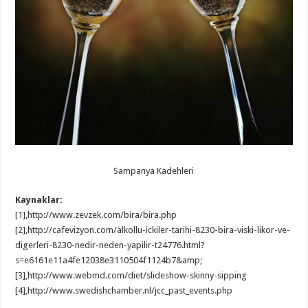
Sampanya Kadehleri
Kaynaklar:
[1],http://www.zevzek.com/bira/bira.php
[2],http://cafevizyon.com/alkollu-ickiler-tarihi-8230-bira-viski-likor-ve-
digerleri-8230-nedir-neden-yapilir-t24776.html?
s=e6161e11a4fe12038e3110504f1124b7&amp;
[3],http://www.webmd.com/diet/slideshow-skinny-sipping
[4],http://www.swedishchamber.nl/jcc_past_events.php