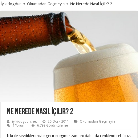
İyikidogdun
»
Okumadan Geçmeyin
»
Ne Nerede Nasıl İçilir? 2
Ne Nerede Nasıl İçilir? 2
iyikidogdun.net
25 Ocak 2011
Okumadan Geçmeyin
1 Yorum
6,799 Görüntüleme
Icki ile sevdiklerimizle gecirecegimiz zamani daha da renklendirebiliriz.