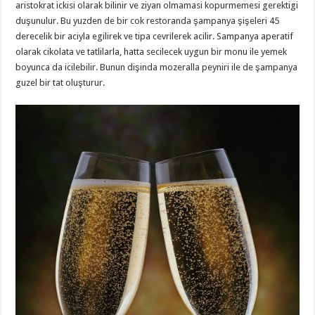
aristokrat ickisi olarak bilinir ve ziyan olmamasi kopurmemesi gerektigi
duşunulur. Bu yuzden de bir cok restoranda şampanya şişeleri 45
derecelik bir aciyla egilirek ve tipa cevrilerek acilir. Sampanya aperatif
olarak cikolata ve tatlilarla, hatta secilecek uygun bir monu ile yemek
boyunca da icilebilir. Bunun dişinda mozeralla peyniri ile de şampanya
guzel bir tat oluşturur.