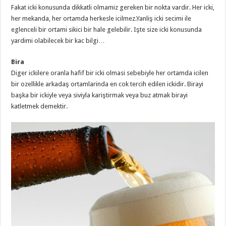
Fakat icki konusunda dikkatli olmamiz gereken bir nokta vardir. Her icki,
her mekanda, her ortamda herkesle icilmez.Yanliş icki secimi ile
eglenceli bir ortami sikici bir hale gelebilir. Işte size icki konusunda
yardimi olabilecek bir kac bilgi…
Bira
Diger ickilere oranla hafif bir icki olmasi sebebiyle her ortamda icilen
bir ozellikle arkadaş ortamlarinda en cok tercih edilen ickidir. Birayi
başka bir ickiyle veya siviyla kariştirmak veya buz atmak birayi
katletmek demektir.