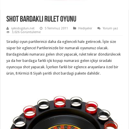
Shot Bardaklı Rulet Oyunu
iyikidogdun.net
5 Temmuz 2011
Hediyeler
Yorum yaz
3,026 Görüntüleme
Siradişi oyun partilerinizi daha da eglenceli hale getirecek. İşte size
süper bir eglence! Partilerinizde bir numarali oyununuz olacak.
Bardagindaki numarasi gelen shot yapacak, rulet tekrar döndürülecek
ya da her bardaga farkli içki koyup numarasi gelen içkiyi siradaki
oyuncuya shot yapacak. İçerken farkli bir eglence arayanlara özel bir
ürün, 8 Kirmizi 8 Siyah şeritli shot bardagi pakete dahildir.