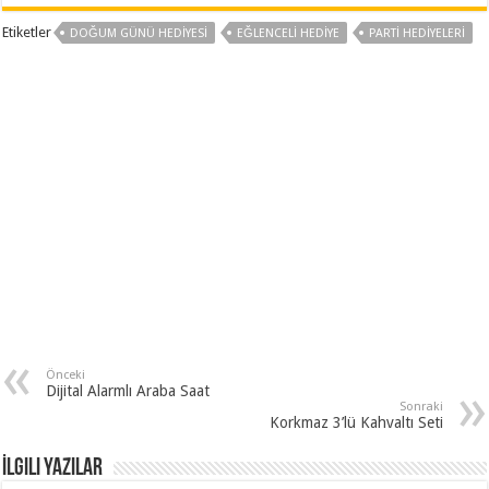
Etiketler
DOĞUM GÜNÜ HEDIYESI
EĞLENCELI HEDIYE
PARTI HEDIYELERI
Önceki
Dijital Alarmlı Araba Saat
Sonraki
Korkmaz 3’lü Kahvaltı Seti
İlgili Yazılar