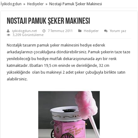
İyikidogdun
»
Hediyeler
»
Nostaji Pamuk Şeker Makinesi
Nostaji Pamuk Şeker Makinesi
iyikidogdun.net
7 Temmuz 2011
Hediyeler
Yorum yaz
3,209 Görüntüleme
Nostaljik tasarım pamuk şeker makinesini hediye ederek
arkadaşlarınızı çocukluğuna döndürebilirsiniz. Pamuk şekerin taze taze
yenilebileceği bu hediye mutfak dekarasyonunada ayrı bir renk
katmaktadır. Ebatları 19,5 cm eninde ve derinliğinde, 32 cm
yüksekliğinde olan bu makineyi 2 adet şeker çubuğuyla birlikte satın
alabilirsiniz.