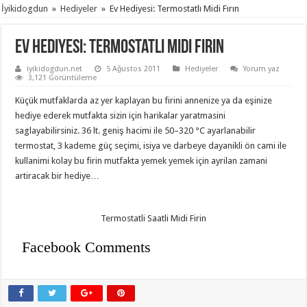
İyikidogdun
»
Hediyeler
»
Ev Hediyesi: Termostatlı Midi Fırın
Ev Hediyesi: Termostatlı Midi Fırın
iyikidogdun.net
5 Ağustos 2011
Hediyeler
Yorum yaz
3,121 Görüntüleme
Küçük mutfaklarda az yer kaplayan bu firini annenize ya da eşinize
hediye ederek mutfakta sizin için harikalar yaratmasini
saglayabilirsiniz. 36 lt. geniş hacimi ile 50–320 °C ayarlanabilir
termostat, 3 kademe güç seçimi, isiya ve darbeye dayanikli ön cami ile
kullanimi kolay bu firin mutfakta yemek yemek için ayrilan zamani
artiracak bir hediye…
Termostatli Saatli Midi Firin
Facebook Comments