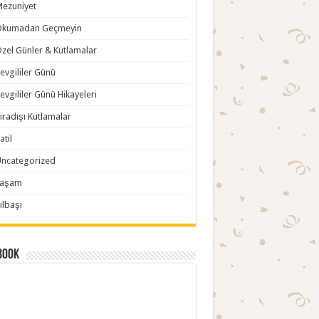
ezuniyet
Okumadan Geçmeyin
zel Günler & Kutlamalar
evgililer Günü
evgililer Günü Hikayeleri
ıradışı Kutlamalar
atil
ncategorized
Yaşam
ılbaşı
book