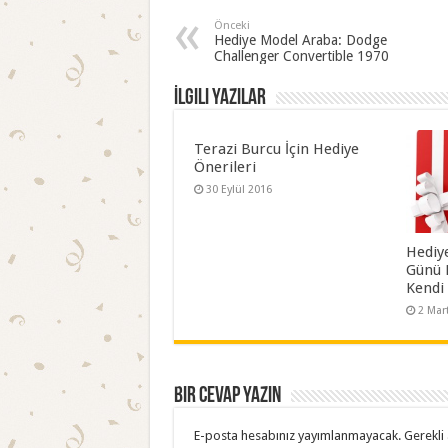
Önceki
Hediye Model Araba: Dodge
Challenger Convertible 1970
İlgili Yazılar
Terazi Burcu İçin Hediye
Önerileri
30 Eylül 2016
Hediy
Günü 
Kendi 
2 Mar
Bir cevap yazın
E-posta hesabınız yayımlanmayacak.
Gerekli 