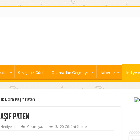
malar
Sevgililer Günü
Okumadan Geçmeyin
Haberler
Hediyele
i: Dora Kaşif Paten
aşif Paten
Hediyeler
Yorum yaz
3,120 Görüntüleme