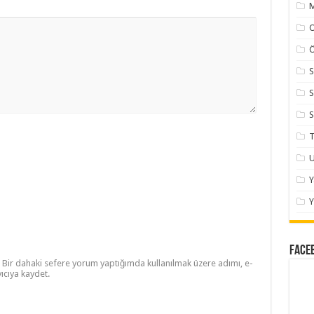
M
Ö
S
S
S
T
U
Y
Face
Bir dahaki sefere yorum yaptığımda kullanılmak üzere adımı, e-
ıcıya kaydet.