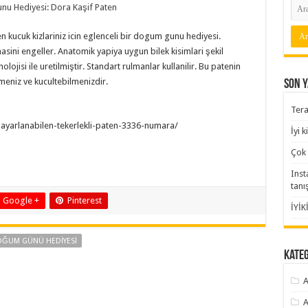
u Hediyesi: Dora Kaşif Paten
kucuk kizlariniz icin eglenceli bir dogum gunu hediyesi.
asini engeller. Anatomik yapiya uygun bilek kisimlari şekil
lojisi ile uretilmiştir. Standart rulmanlar kullanilir. Bu patenin
meniz ve kucultebilmenizdir.
Son Y
Tera
f-ayarlanabilen-tekerlekli-paten-3336-numara/
İyi 
Çok 
Inst
tanı
Google +
Pinterest
İYİK
OĞUM GÜNÜ HEDIYESI
Kate
A
A