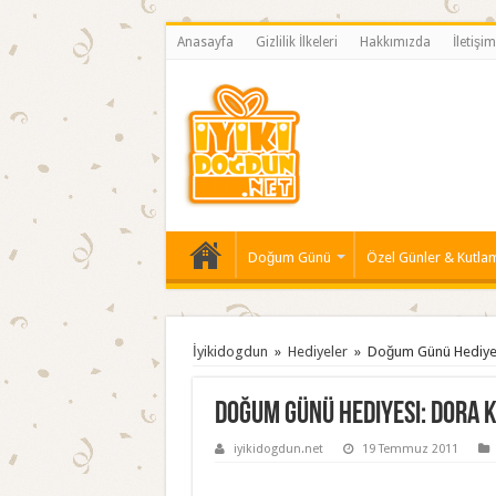
Anasayfa
Gizlilik İlkeleri
Hakkımızda
İletişim
Doğum Günü
Özel Günler & Kutla
İyikidogdun
»
Hediyeler
»
Doğum Günü Hediyes
Doğum Günü Hediyesi: Dora K
iyikidogdun.net
19 Temmuz 2011