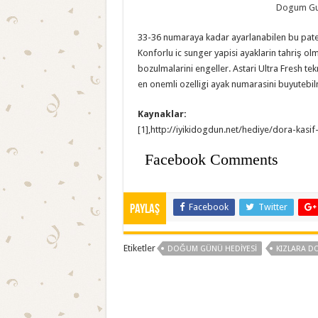
Dogum Gun
33-36 numaraya kadar ayarlanabilen bu paten 
Konforlu ic sunger yapisi ayaklarin tahriş olm
bozulmalarini engeller. Astari Ultra Fresh tekno
en onemli ozelligi ayak numarasini buyutebil
Kaynaklar:
[1],http://iyikidogdun.net/hediye/dora-kasi
Facebook Comments
Facebook
Twitter
Paylaş
Etiketler
DOĞUM GÜNÜ HEDIYESI
KIZLARA D