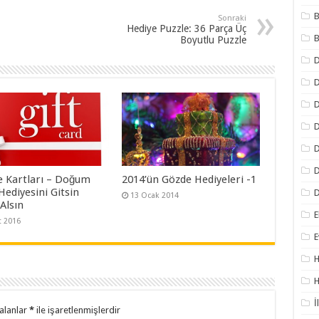
B
Sonraki
Hediye Puzzle: 36 Parça Üç
B
Boyutlu Puzzle
D
D
D
D
D
e Kartları – Doğum
2014’ün Gözde Hediyeleri -1
Hediyesini Gitsin
D
13 Ocak 2014
Alsın
E
t 2016
E
H
H
İ
alanlar
*
ile işaretlenmişlerdir