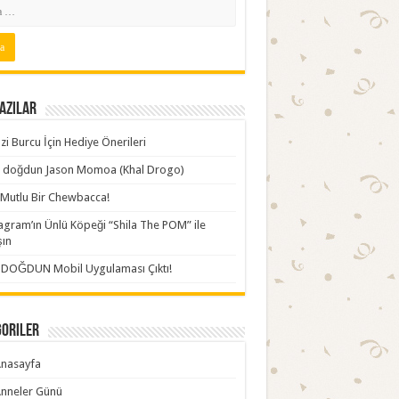
azılar
zi Burcu İçin Hediye Önerileri
ki doğdun Jason Momoa (Khal Drogo)
Mutlu Bir Chewbacca!
agram’ın Ünlü Köpeği “Shila The POM” ile
şın
İDOĞDUN Mobil Uygulaması Çıktı!
goriler
nasayfa
nneler Günü