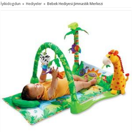
İyikidogdun
»
Hediyeler
»
Bebek Hediyesi:Jimnastik Merkezi