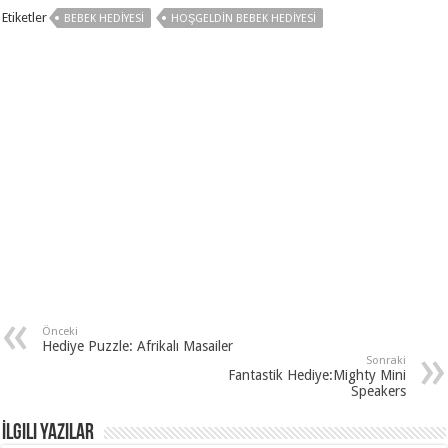
Etiketler
BEBEK HEDIYESI
HOŞGELDIN BEBEK HEDIYESI
Önceki
Hediye Puzzle: Afrikalı Masailer
Sonraki
Fantastik Hediye:Mighty Mini
Speakers
İlgili Yazılar