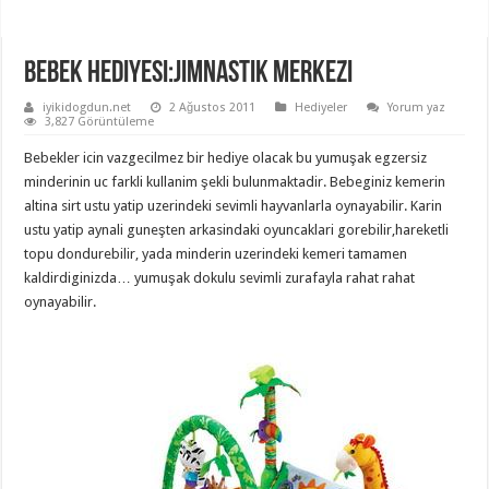
Bebek Hediyesi:Jimnastik Merkezi
iyikidogdun.net
2 Ağustos 2011
Hediyeler
Yorum yaz
3,827 Görüntüleme
Bebekler icin vazgecilmez bir hediye olacak bu yumuşak egzersiz
minderinin uc farkli kullanim şekli bulunmaktadir. Bebeginiz kemerin
altina sirt ustu yatip uzerindeki sevimli hayvanlarla oynayabilir. Karin
ustu yatip aynali guneşten arkasindaki oyuncaklari gorebilir,hareketli
topu dondurebilir, yada minderin uzerindeki kemeri tamamen
kaldirdiginizda… yumuşak dokulu sevimli zurafayla rahat rahat
oynayabilir.