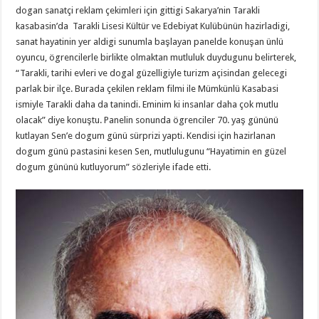
dogan sanatçi reklam çekimleri için gittigi Sakarya’nin Tarakli
kasabasin’da Tarakli Lisesi Kültür ve Edebiyat Kulübünün hazirladigi,
sanat hayatinin yer aldigi sunumla başlayan panelde konuşan ünlü
oyuncu, ögrencilerle birlikte olmaktan mutluluk duydugunu belirterek,
“Tarakli, tarihi evleri ve dogal güzelligiyle turizm açisindan gelecegi
parlak bir ilçe. Burada çekilen reklam filmi ile Mümkünlü Kasabasi
ismiyle Tarakli daha da tanindi. Eminim ki insanlar daha çok mutlu
olacak” diye konuştu. Panelin sonunda ögrenciler 70. yaş gününü
kutlayan Sen’e dogum günü sürprizi yapti. Kendisi için hazirlanan
dogum günü pastasini kesen Sen, mutlulugunu “Hayatimin en güzel
dogum gününü kutluyorum” sözleriyle ifade etti.