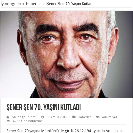
İyikidogdun
»
Haberler
»
Şener Şen 70. Yaşını Kutladı
Şener Şen 70. Yaşını Kutladı
iyikidogdun.net
17 Aralık 2010
Haberler
Yorum yaz
3,265 Görüntüleme
Sener Sen 70 yaşina Mümkünlü’de girdi. 26.12.1941 yilinda Adana’da