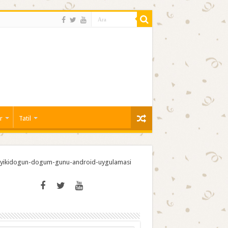
r
Tatil