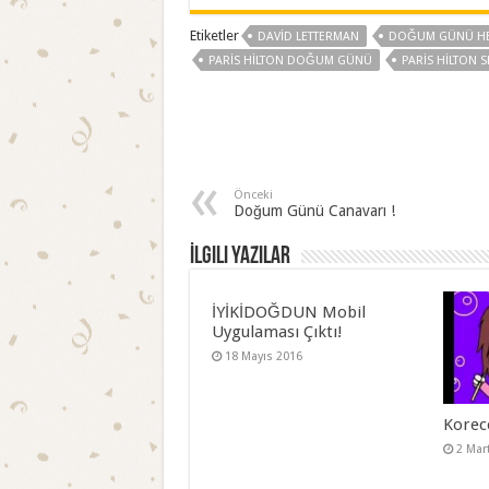
Etiketler
DAVID LETTERMAN
DOĞUM GÜNÜ HE
PARIS HILTON DOĞUM GÜNÜ
PARIS HILTON S
Önceki
Doğum Günü Canavarı !
İlgili Yazılar
İYİKİDOĞDUN Mobil
Uygulaması Çıktı!
18 Mayıs 2016
Korec
2 Mar