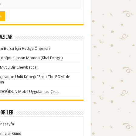
azılar
zi Burcu İçin Hediye Önerileri
ki doğdun Jason Momoa (Khal Drogo)
Mutlu Bir Chewbacca!
agram’ın Ünlü Köpeği “Shila The POM” ile
şın
İDOĞDUN Mobil Uygulaması Çıktı!
goriler
nasayfa
nneler Günü