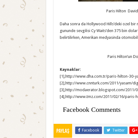
Paris Hilton Davi
Daha sonra da Hollywood Hills’deki ozel bir m
gununde sevgilisi Cy Waits’den 375 bin dolar
belirtilirken, Amerikan medyasinda otomobili i
Paris Hilton’un 
Kaynaklar:
[1],http://www.dha.com.tr/paris-hilton-30-
[2],http://www.cnnturk.com/2011/yasam/dige
[3],http://modaerator.blogspot.com/2011/02
[4],http://www.tmz.com/2011/02/16/paris-hi
Facebook Comments
Facebook
Twitter
Paylaş