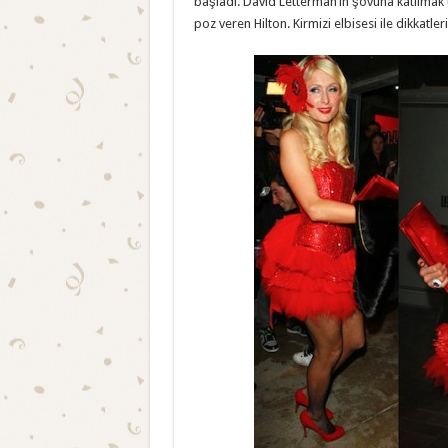
başladi. David Letterman’in şovuna katilmak uz
poz veren Hilton. Kirmizi elbisesi ile dikkatleri