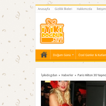
Anasayfa
Gizlilik İlkeleri
Hakkımızda
İletişim
Doğum Günü
Özel Günler & Kutla
İyikidogdun
»
Haberler
»
Paris Hilton 30 Yaşın