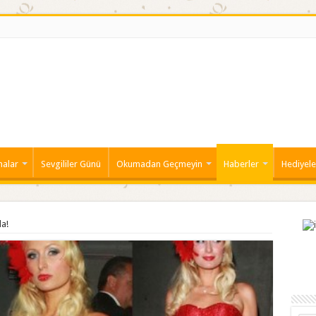
malar
Sevgililer Günü
Okumadan Geçmeyin
Haberler
Hediyele
da!