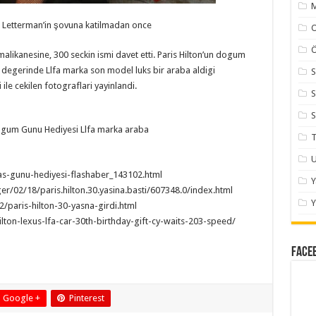
M
d Letterman’in şovuna katilmadan once
Ö
alikanesine, 300 seckin ismi davet etti. Paris Hilton’un dogum
 degerinde Llfa marka son model luks bir araba aldigi
S
le cekilen fotograflari yayinlandi.
S
S
Dogum Gunu Hediyesi Llfa marka araba
T
U
yas-gunu-hediyesi-flashaber_143102.html
r/02/18/paris.hilton.30.yasina.basti/607348.0/index.html
Y
/paris-hilton-30-yasna-girdi.html
lton-lexus-lfa-car-30th-birthday-gift-cy-waits-203-speed/
Face
Google +
Pinterest