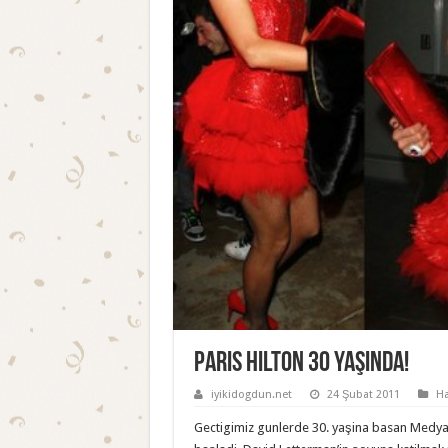
Paris Hilton 30 Yaşında!
iyikidogdun.net
24 Şubat 2011
Ha
Gectigimiz gunlerde 30. yaşina basan Medyat