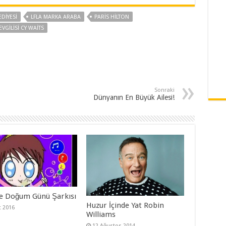
DIYESI
LFLA MARKA ARABA
PARIS HİLTON
EVGILISI CY WAITS
Sonraki
Dünyanın En Büyük Ailesi!
e Doğum Günü Şarkısı
Huzur İçinde Yat Robin
t 2016
Williams
12 Ağustos 2014