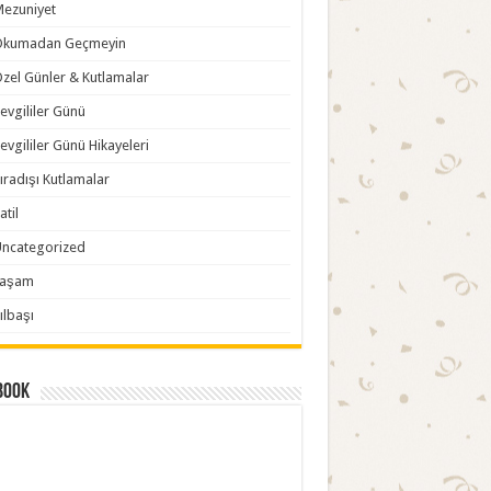
ezuniyet
Okumadan Geçmeyin
zel Günler & Kutlamalar
evgililer Günü
evgililer Günü Hikayeleri
ıradışı Kutlamalar
atil
ncategorized
Yaşam
ılbaşı
book