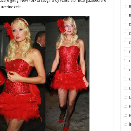
ere gittigi New York’ta sevgilisi Cy Waits’le birlikte gazetecilere
B
 uzerine cekti.
B
D
D
D
D
D
D
E
E
H
H
İ