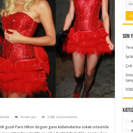
Son Y
Tera
İyi 
Çok 
Inst
tanı
İYİK
Kate
berler
Yorum yaz
3,482 Görüntüleme
A
ik guzel Paris Hilton dogum gunu kutlamalarina sokak ortasinda
A