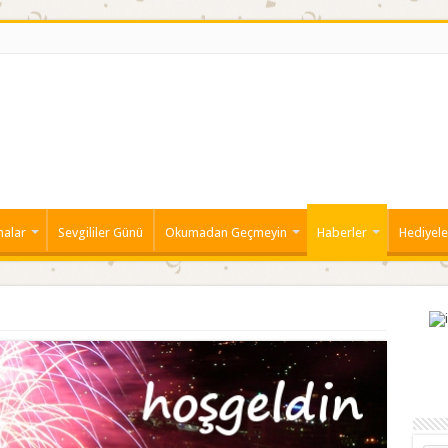
malar
Sevgililer Günü
Okumadan Geçmeyin
Haberler
Hediyele