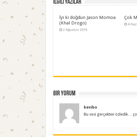
İlgili Yazılar
İyi ki doğdun Jason Momoa
Çok M
(Khal Drogo)
4 Haz
2 Ağustos 2016
Bir yorum
kevibo
Bu sesi gerçekten özledik… ço