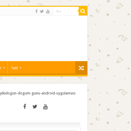
r
Tatil