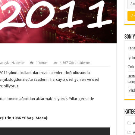
Son Y
Tera
İyi 
asayfa
,
Haberler
1 Yorum
4,667 Görüntüleme
Çok 
011 yılında kullanıcılarımızın talepleri doğrultusunda
Inst
iyikidoğdun.net’te saatlerini harcayıp özel günleri ve özel
tanı
ç biliyoruz.
İYİK
ardan birinin ağzından aktarmak istiyoruz. Yıllar geçse de
Kate
şit’in 1986 Yılbaşı Mesajı
A
A