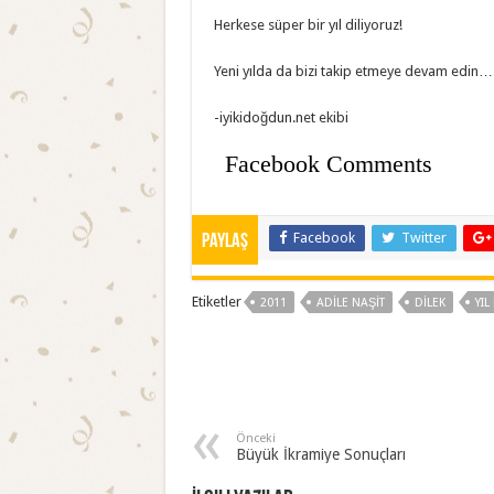
Herkese süper bir yıl diliyoruz!
Yeni yılda da bizi takip etmeye devam edin…
-iyikidoğdun.net ekibi
Facebook Comments
Facebook
Twitter
Paylaş
Etiketler
2011
ADILE NAŞIT
DILEK
YIL
Önceki
Büyük İkramiye Sonuçları