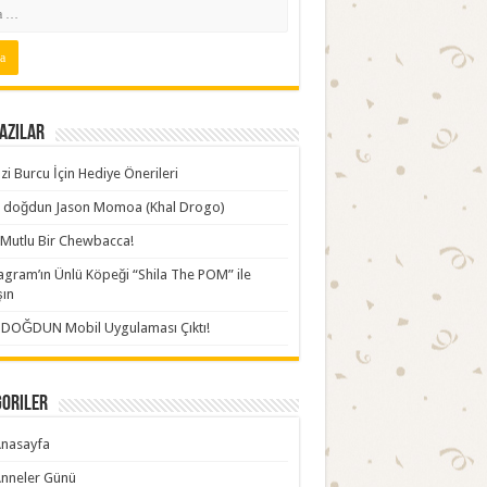
azılar
zi Burcu İçin Hediye Önerileri
ki doğdun Jason Momoa (Khal Drogo)
Mutlu Bir Chewbacca!
agram’ın Ünlü Köpeği “Shila The POM” ile
şın
İDOĞDUN Mobil Uygulaması Çıktı!
goriler
nasayfa
nneler Günü