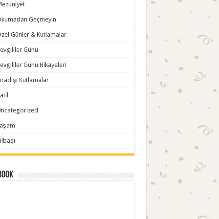
ezuniyet
Okumadan Geçmeyin
zel Günler & Kutlamalar
evgililer Günü
evgililer Günü Hikayeleri
ıradışı Kutlamalar
atil
ncategorized
Yaşam
ılbaşı
book