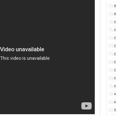
B
B
D
D
D
D
D
D
E
E
H
H
İ