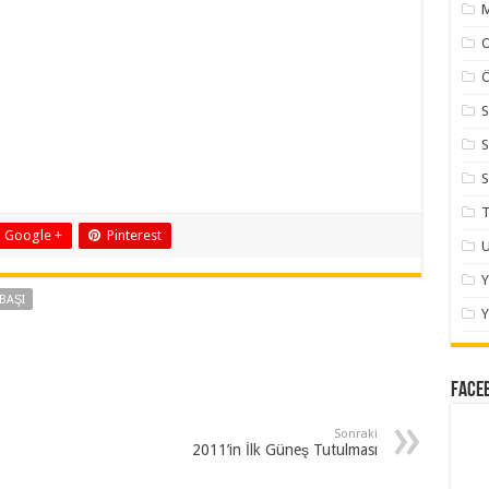
M
Ö
S
S
S
T
Google +
Pinterest
U
 BAŞI
Y
Face
Sonraki
2011’in İlk Güneş Tutulması