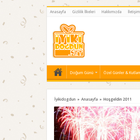
Anasayfa
Gizlilik İlkeleri
Hakkımızda
İletişim
Doğum Günü
Özel Günler & Kutla
İyikidogdun
»
Anasayfa
»
Hoşgeldin 2011