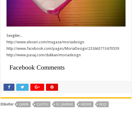
Sevgiler..
http://www.eleseri.com/magaza/moriadesign
http://www.facebook.com/pages/MoriaDesign/232663713470559
http://www.pasaj.com/dukkan/moriadesign
Facebook Comments
Etiketler
ÇANTA
CLUTCH
EL ÇANTASI
HEDIYE
KEÇE