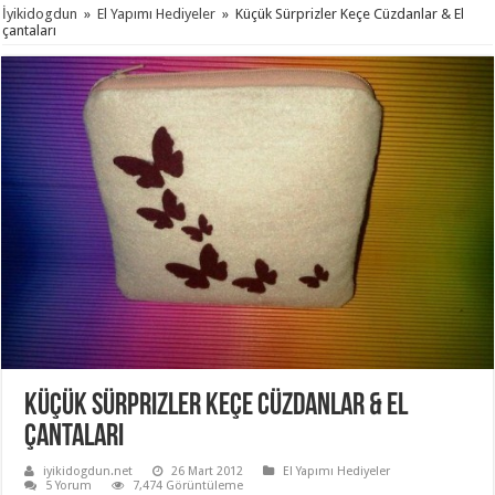
İyikidogdun
»
El Yapımı Hediyeler
»
Küçük Sürprizler Keçe Cüzdanlar & El
çantaları
Küçük Sürprizler Keçe Cüzdanlar & El
çantaları
iyikidogdun.net
26 Mart 2012
El Yapımı Hediyeler
5 Yorum
7,474 Görüntüleme