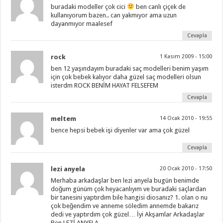
buradaki modeller çok cici
ben canlı çiçek de
kullanıyorum bazen.. can yakmıyor ama uzun
dayanmıyor maalesef
Cevapla
rock
1 Kasım 2009 - 15:00
ben 12 yaşındayım buradaki saç modelleri benim yaşım
için çok bebek kalıyor daha güzel saç modelleri olsun
isterdm ROCK BENİM HAYAT FELSEFEM
Cevapla
meltem
14 Ocak 2010 - 19:55
bence hepsi bebek işi diyenler var ama çok güzel
Cevapla
lezi anyela
20 Ocak 2010 - 17:50
Merhaba arkadaşlar ben lezi anyela bugün benimde
doğum günüm çok heyacanlıyım ve buradaki saçlardan
bir tanesini yaptırdım bile hangisi diosanız? 1. olan o nu
çok beğendim ve anneme söledim annemde bakarız
dedi ve yaptırdım çok güzel… İyi Akşamlar Arkadaşlar
Ben LEZİ ANYELA