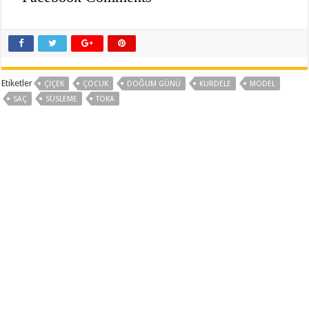
Etiketler
ÇIÇEK
ÇOCUK
DOĞUM GÜNÜ
KURDELE
MODEL
SAÇ
SÜSLEME
TOKA