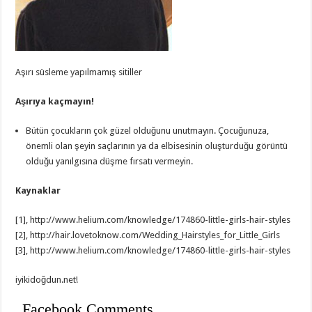
Aşırı süsleme yapılmamış sitiller
Aşırıya kaçmayın!
Bütün çocukların çok güzel olduğunu unutmayın. Çocuğunuza,
önemli olan şeyin saçlarının ya da elbisesinin oluşturduğu görüntü
olduğu yanılgısına düşme fırsatı vermeyin.
Kaynaklar
[1], http://www.helium.com/knowledge/174860-little-girls-hair-styles
[2], http://hair.lovetoknow.com/Wedding_Hairstyles_for_Little_Girls
[3], http://www.helium.com/knowledge/174860-little-girls-hair-styles
iyikidoğdun.net!
Facebook Comments