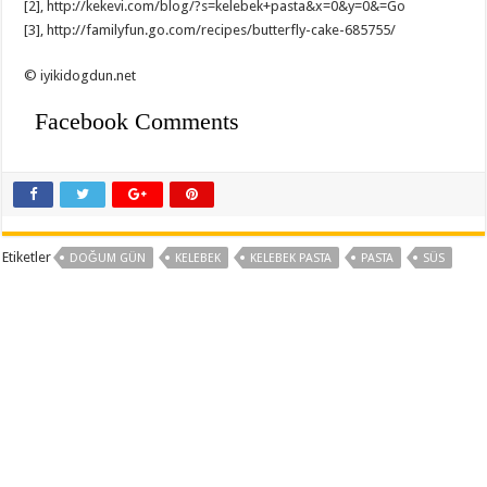
[2], http://kekevi.com/blog/?s=kelebek+pasta&x=0&y=0&=Go
[3], http://familyfun.go.com/recipes/butterfly-cake-685755/
© iyikidogdun.net
Facebook Comments
Etiketler
DOĞUM GÜN
KELEBEK
KELEBEK PASTA
PASTA
SÜS