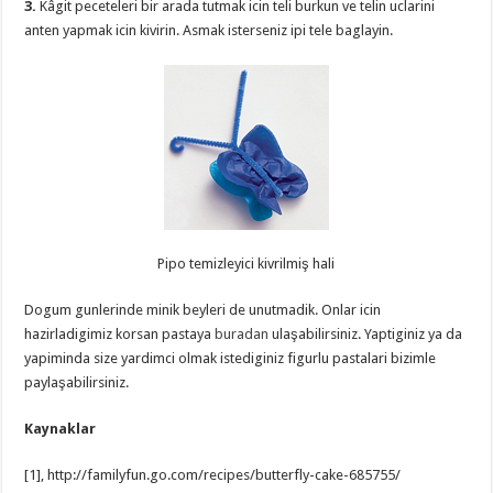
3.
Kâgit peceteleri bir arada tutmak icin teli burkun ve telin uclarini
anten yapmak icin kivirin. Asmak isterseniz ipi tele baglayin.
Pipo temizleyici kivrilmiş hali
Dogum gunlerinde minik beyleri de unutmadik. Onlar icin
hazirladigimiz korsan pastaya
buradan
ulaşabilirsiniz. Yaptiginiz ya da
yapiminda size yardimci olmak istediginiz figurlu pastalari bizimle
paylaşabilirsiniz.
Kaynaklar
[1], http://familyfun.go.com/recipes/butterfly-cake-685755/