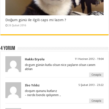
Doğum günü ile ilgili caps mi lazım ?
26 Şubat 2016
4 yorum
Hakkı Eryolu
11 Haziran 2012 - 19:04
dogum günün kutlu olsun nice yaşların olsun canım
ablan
Cevapla
Ibo Yıldız
5 Şubat 2013 - 23:22
doqum qununu kutlarız
– nerde bende qelıyımm ..
Cevapla