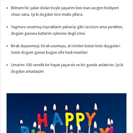
Bilmem hic yalan dolan boyle yaşarim ben inan.sevgim hediyem
olsun sana. Iyi ki dogdun nice mutlu yillara.
Yagmuru unutmuş topraklarin yalvarişi gibi sessizce ama yurekten,
dogum gununu kutlarim oylesine degil icten.
Birak duşunmeyi, birak uzuntuyu, at icinden butun kotu duygulari.
Senin dogum gunun bugun ufle hadi mumlari
Umarim 100 senelik bir hayat yaşarsin ve bir gunde anlatirsin. Iyi ki
dogdun arkadaşim