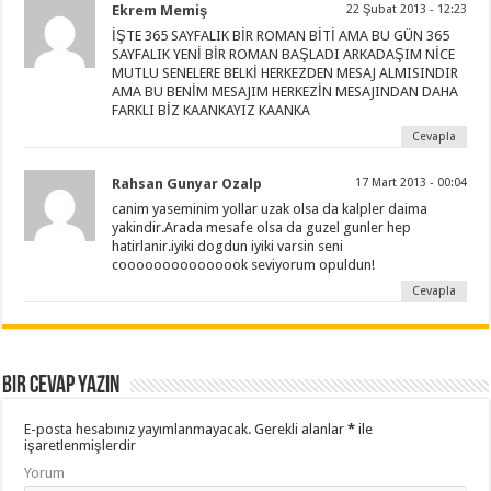
Ekrem Memiş
22 Şubat 2013 - 12:23
İŞTE 365 SAYFALIK BİR ROMAN BİTİ AMA BU GÜN 365
SAYFALIK YENİ BİR ROMAN BAŞLADI ARKADAŞIM NİCE
MUTLU SENELERE BELKİ HERKEZDEN MESAJ ALMISINDIR
AMA BU BENİM MESAJIM HERKEZİN MESAJINDAN DAHA
FARKLI BİZ KAANKAYIZ KAANKA
Cevapla
Rahsan Gunyar Ozalp
17 Mart 2013 - 00:04
canim yaseminim yollar uzak olsa da kalpler daima
yakindir.Arada mesafe olsa da guzel gunler hep
hatirlanir.iyiki dogdun iyiki varsin seni
cooooooooooooook seviyorum opuldun!
Cevapla
Bir cevap yazın
E-posta hesabınız yayımlanmayacak.
Gerekli alanlar
*
ile
işaretlenmişlerdir
Yorum