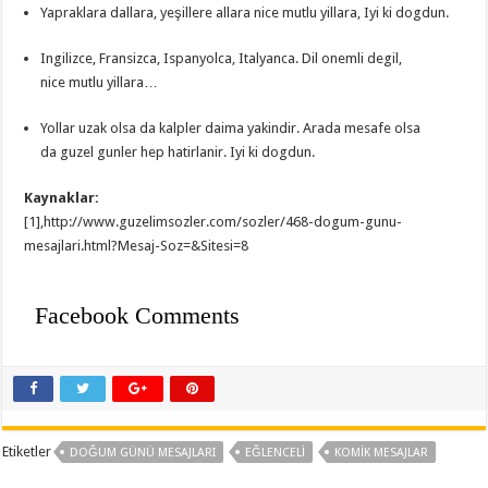
Yapraklara dallara, yeşillere allara nice mutlu yillara, Iyi ki dogdun.
Ingilizce, Fransizca, Ispanyolca, Italyanca. Dil onemli degil,
nice mutlu yillara…
Yollar uzak olsa da kalpler daima yakindir. Arada mesafe olsa
da guzel gunler hep hatirlanir. Iyi ki dogdun.
Kaynaklar:
[1],http://www.guzelimsozler.com/sozler/468-dogum-gunu-
mesajlari.html?Mesaj-Soz=&Sitesi=8
Facebook Comments
Etiketler
DOĞUM GÜNÜ MESAJLARI
EĞLENCELI
KOMIK MESAJLAR