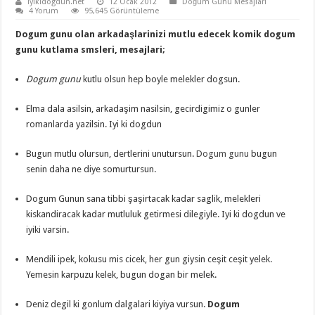
iyikidogdun.net
12 Ocak 2012
Doğum Günü Mesajları
4 Yorum
95,645 Görüntüleme
Dogum gunu olan arkadaşlarinizi mutlu edecek komik dogum
gunu kutlama smsleri, mesajlari;
Dogum gunu
kutlu olsun hep boyle melekler dogsun.
Elma dala asilsin, arkadaşim nasilsin, gecirdigimiz o gunler
romanlarda yazilsin. Iyi ki dogdun
Bugun mutlu olursun, dertlerini unutursun.
Dogum gunu
bugun
senin daha ne diye somurtursun.
Dogum Gunun sana tibbi şaşirtacak kadar saglik, melekleri
kiskandiracak kadar mutluluk getirmesi dilegiyle. Iyi ki dogdun ve
iyiki varsin.
Mendili ipek, kokusu mis cicek, her gun giysin ceşit ceşit yelek.
Yemesin karpuzu kelek, bugun dogan bir melek.
Deniz degil ki gonlum dalgalari kiyiya vursun.
Dogum