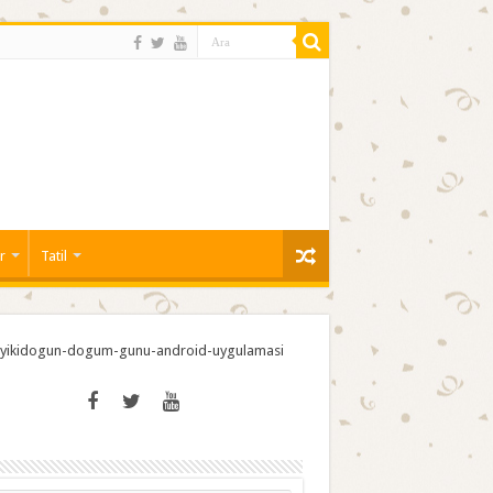
r
Tatil