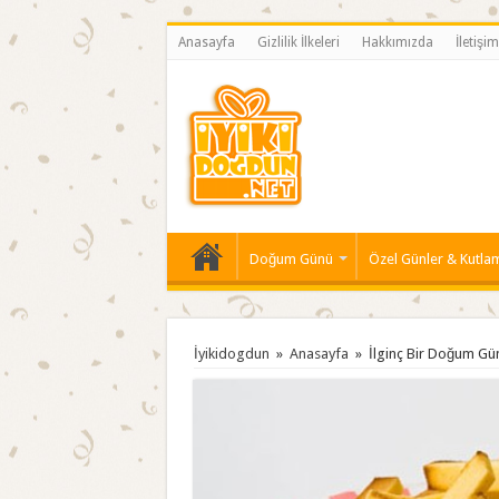
Anasayfa
Gizlilik İlkeleri
Hakkımızda
İletişim
Doğum Günü
Özel Günler & Kutla
İyikidogdun
»
Anasayfa
»
İlginç Bir Doğum Gü