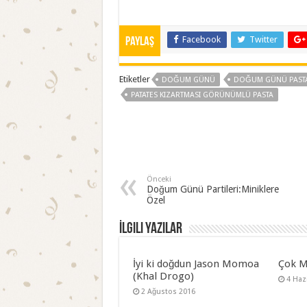
Facebook
Twitter
Paylaş
Etiketler
DOĞUM GÜNÜ
DOĞUM GÜNÜ PASTA
PATATES KIZARTMASI GÖRÜNÜMLÜ PASTA
Önceki
Doğum Günü Partileri:Miniklere
Özel
İlgili Yazılar
İyi ki doğdun Jason Momoa
Çok M
(Khal Drogo)
4 Haz
2 Ağustos 2016