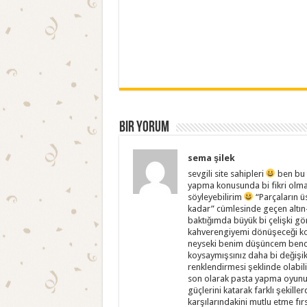
Bir yorum
sema şilek
sevgili site sahipleri
ben bu t
yapma konusunda bi fikri olma
söyleyebilirim
“Parçaların ü
kadar” cümlesinde geçen altın
baktığımda büyük bi çelişki g
kahverengiyemi dönüşeceği ko
neyseki benim düşüncem bence b
koysaymışsınız daha bi değişi
renklendirmesi şeklinde olabil
son olarak pasta yapma oyunu 
güçlerini katarak farklı şekiller
karşılarındakini mutlu etme fırs