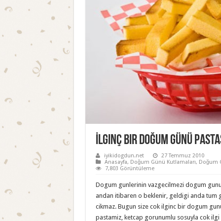
İlginç Bir Doğum Günü Pasta
iyikidogdun.net
27 Temmuz 2010
Anasayfa
,
Doğum Günü Kutlamaları
,
Doğum G
7,803 Görüntüleme
Dogum gunlerinin vazgecilmezi dogum gunu pa
andan itibaren o beklenir, geldigi anda tum g
cikmaz. Bugun size cok ilginc bir dogum gunu
pastamiz, ketcap gorunumlu sosuyla cok ilgi