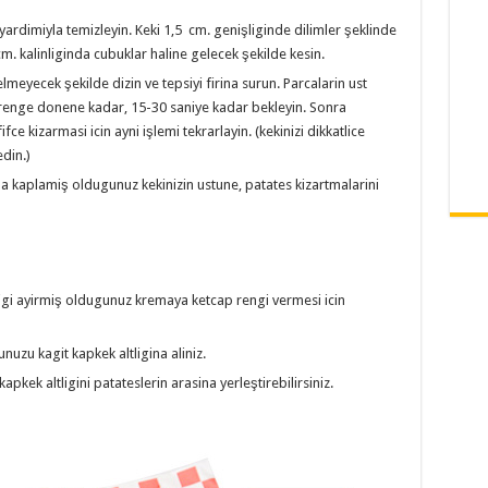
yardimiyla temizleyin. Keki 1,5 cm. genişliginde dilimler şeklinde
m. kalinliginda cubuklar haline gelecek şekilde kesin.
lmeyecek şekilde dizin ve tepsiyi firina surun. Parcalarin ust
r renge donene kadar, 15-30 saniye kadar bekleyin. Sonra
fce kizarmasi icin ayni işlemi tekrarlayin. (kekinizi dikkatlice
edin.)
a kaplamiş oldugunuz kekinizin ustune, patates kizartmalarini
şigi ayirmiş oldugunuz kremaya ketcap rengi vermesi icin
uzu kagit kapkek altligina aliniz.
kek altligini patateslerin arasina yerleştirebilirsiniz.