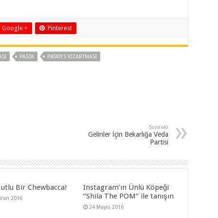
Google +
Pinterest
SI
PASTA
PATATES KIZARTMASI
Sonraki
Gelinler İçin Bekarlığa Veda
Partisi
utlu Bir Chewbacca!
Instagram’ın Ünlü Köpeği
“Shila The POM” ile tanışın
iran 2016
24 Mayıs 2016