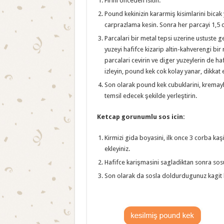
Firini onceden isitin.
Pound kekinizin kararmiş kisimlarini bicak 
carprazlama kesin. Sonra her parcayi 1,5 c
Parcalari bir metal tepsi uzerine ustuste ge
yuzeyi hafifce kizarip altin-kahverengi bi
parcalari cevirin ve diger yuzeylerin de hafi
izleyin, pound kek cok kolay yanar, dikkat 
Son olarak pound kek cubuklarini, kremayl
temsil edecek şekilde yerleştirin.
Ketcap gorunumlu sos icin:
Kirmizi gida boyasini, ilk once 3 corba ka
ekleyiniz.
Hafifce karişmasini sagladiktan sonra sosun
Son olarak da sosla doldurdugunuz kagit kap