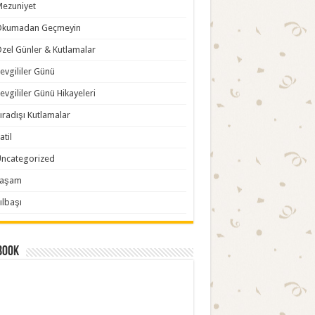
ezuniyet
Okumadan Geçmeyin
zel Günler & Kutlamalar
evgililer Günü
evgililer Günü Hikayeleri
ıradışı Kutlamalar
atil
ncategorized
Yaşam
ılbaşı
book