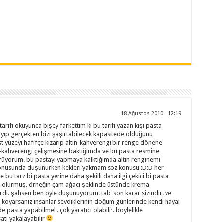
18 Ağustos 2010 - 12:19
arifi okuyunca bişey farkettim ki bu tarifi yazan kişi pasta
yıp gerçekten bizi şaşırtabilecek kapasitede olduğunu
st yüzeyi hafifçe kızarıp altın-kahverengi bir renge dönene
-kahverengi çelişmesine baktığımda ve bu pasta resmine
örüyorum. bu pastayı yapmaya kalktığımda altın renginemi
nusunda düşünürken kekleri yakmam söz konusu :D:D her
u tarz bi pasta yerine daha şekilli daha ilgi çekici bi pasta
k olurmuş. örneğin çam ağacı şeklinde üstünde krema
irdi. şahsen ben öyle düşünüyorum. tabi son karar sizindir. ve
koyarsanız insanlar sevdiklerinin doğum günlerinde kendi hayal
de pasta yapabilmeli. çok yaratıcı olabilir. böylelikle
atı yakalayabilir