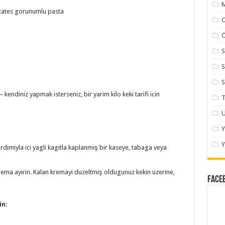
M
tates gorunumlu pasta
Ö
S
S
S
 kendiniz yapmak isterseniz, bir yarim kilo keki tarifi icin
T
U
Y
ardimiyla ici yagli kagitla kaplanmiş bir kaseye, tabaga veya
krema ayirin. Kalan kremayi duzeltmiş oldugunuz kekin uzerine,
Face
in: