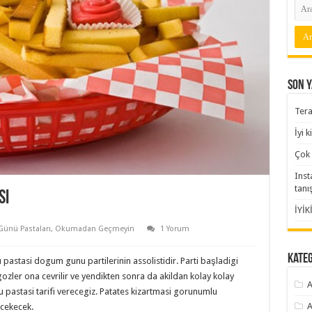
Son Y
Tera
İyi 
Çok 
Inst
tanı
sı
İYİK
ünü Pastaları
,
Okumadan Geçmeyin
1 Yorum
Kate
stasi dogum gunu partilerinin assolistidir. Parti başladigi
ozler ona cevrilir ve yendikten sonra da akildan kolay kolay
A
 pastasi tarifi verecegiz. Patates kizartmasi gorunumlu
A
 cekecek.