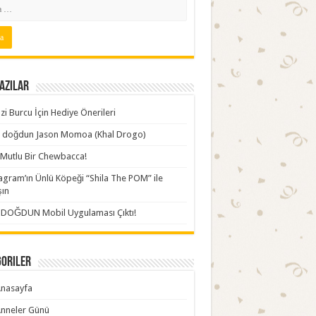
azılar
zi Burcu İçin Hediye Önerileri
ki doğdun Jason Momoa (Khal Drogo)
Mutlu Bir Chewbacca!
agram’ın Ünlü Köpeği “Shila The POM” ile
şın
İDOĞDUN Mobil Uygulaması Çıktı!
goriler
nasayfa
nneler Günü