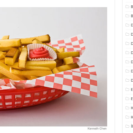
B
B
D
D
D
D
D
D
E
E
H
H
İ