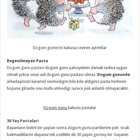
Dogum gunlerin
i kabusa ceviren ayrintilar
Begenilmeyen Pasta
Dogum gunu pastas
i dogum gunu şahsiyetinin damak tadina uygun
olmali yoksa onun adi dogum gunu pastasi olmaz.
Dogum gununde
arkadaşinizin karamel sevmedigini bile bile aldiginiz pasta herkesin
hoşuna gitsede onu mutlu etmedigi surece pek anlamli olmayacaktir.
Dogum gunu
kabusu pastalar
30 Yaş Pastalari
Bayanlarin belirli bir yaştan sonra
dogum gunu
partilerine pek sicak
bakmadiklarini duşunursek ozellikle de 30 yaşini gecmiş bir bayanin