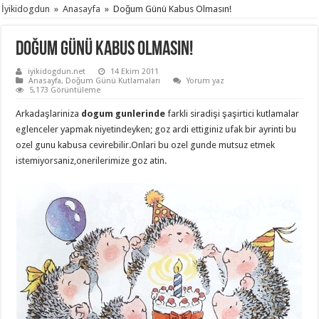
İyikidogdun
»
Anasayfa
»
Doğum Günü Kabus Olmasın!
Doğum Günü Kabus Olmasın!
iyikidogdun.net
14 Ekim 2011
Anasayfa
,
Doğum Günü Kutlamaları
Yorum yaz
5,173 Görüntüleme
Arkadaşlariniza
dogum gunlerinde
farkli siradişi şaşirtici kutlamalar
eglenceler yapmak niyetindeyken; goz ardi ettiginiz ufak bir ayrinti bu
ozel gunu kabusa cevirebilir.Onlari bu ozel gunde mutsuz etmek
istemiyorsaniz,onerilerimize goz atin.