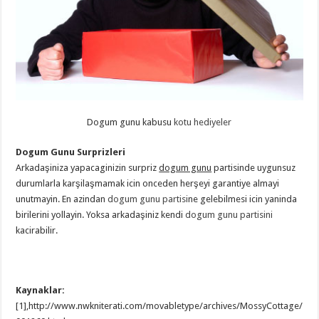
Dogum gunu kabusu
kotu hediyeler
Dogum Gunu Surprizleri
Arkadaşiniza yapacaginizin surpriz
dogum gunu
partisinde uygunsuz
durumlarla karşilaşmamak icin onceden herşeyi garantiye almayi
unutmayin. En azindan
dogum gunu partisi
ne gelebilmesi icin yaninda
birilerini yollayin. Yoksa arkadaşiniz kendi
dogum gunu partisini
kacirabilir.
Kaynaklar:
[1],http://www.nwkniterati.com/movabletype/archives/MossyCottage/