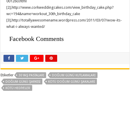
001260.html
[2],http://www.corkweddingcakes.com/view_birthday_cake.php?
wc=194&name=workout_30th_birthday_cake
[3],http://totallyawesomename.wordpress.com/2011/03/07/wow-its-
what-i-always-wanted/
Facebook Comments
Etiketler
30 YAŞ PASTALARI
DOĞUM GÜNÜ KUTLAMALARI
DOĞUM GÜNÜ ŞARKISI
KÖTÜ DOĞUM GÜNÜ ŞAKALARI
KÖTÜ HEDIYELER