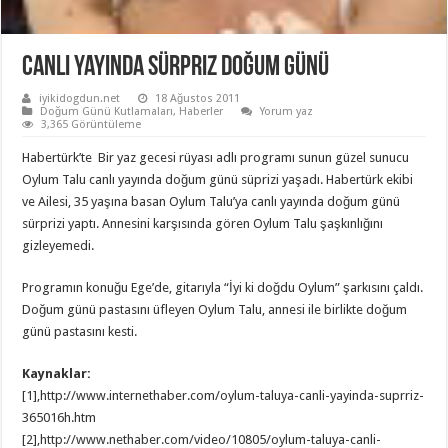
Canlı Yayında Sürpriz Doğum Günü
iyikidogdun.net
18 Ağustos 2011
Doğum Günü Kutlamaları
,
Haberler
Yorum yaz
3,365 Görüntüleme
Habertürk’te Bir yaz gecesi rüyası adlı programı sunun güzel sunucu
Oylum Talu canlı yayında doğum günü süprizi yaşadı. Habertürk ekibi
ve Ailesi, 35 yaşına basan Oylum Talu’ya canlı yayında doğum günü
sürprizi yaptı. Annesini karşısında gören Oylum Talu şaşkınlığını
gizleyemedi.
Programın konuğu Ege’de, gitarıyla “İyi ki doğdu Oylum” şarkısını çaldı.
Doğum günü pastasını üfleyen Oylum Talu, annesi ile birlikte doğum
günü pastasını kesti.
Kaynaklar:
[1],http://www.internethaber.com/oylum-taluya-canli-yayinda-suprriz-
365016h.htm
[2],http://www.nethaber.com/video/10805/oylum-taluya-canli-