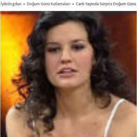
İyikidogdun
»
Doğum Günü Kutlamaları
»
Canlı Yayında Sürpriz Doğum Günü