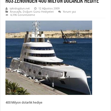
Rus Zenginden 400 Milyon Dolarlık Hediye
iyikidogdun.net
12 Ağustos 2009
Anasayfa
,
Doğum Günü Hediyeleri
Yorum yaz
4,396 Görüntüleme
400 Milyon dolarlık hediye