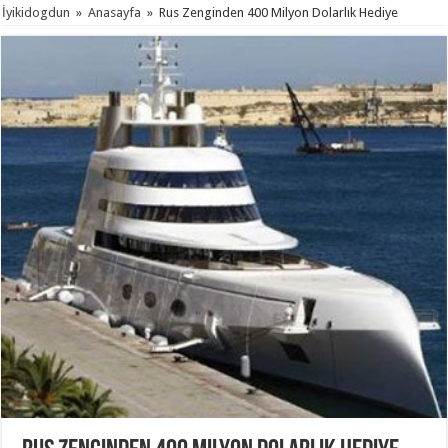
İyikidogdun
»
Anasayfa
»
Rus Zenginden 400 Milyon Dolarlık Hediye