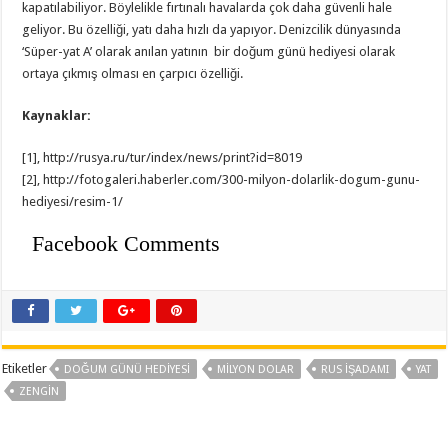
kapatılabiliyor. Böylelikle fırtınalı havalarda çok daha güvenli hale
geliyor. Bu özelliği, yatı daha hızlı da yapıyor. Denizcilik dünyasında
‘Süper-yat A’ olarak anılan yatının bir doğum günü hediyesi olarak
ortaya çıkmış olması en çarpıcı özelliği.
Kaynaklar:
[1], http://rusya.ru/tur/index/news/print?id=8019
[2], http://fotogaleri.haberler.com/300-milyon-dolarlik-dogum-gunu-
hediyesi/resim-1/
Facebook Comments
Etiketler
DOĞUM GÜNÜ HEDIYESI
MILYON DOLAR
RUS IŞADAMI
YAT
ZENGIN