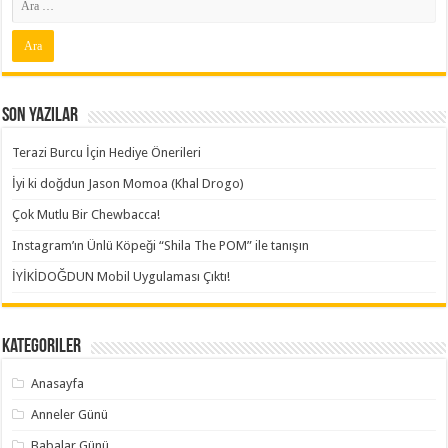
Son Yazılar
Terazi Burcu İçin Hediye Önerileri
İyi ki doğdun Jason Momoa (Khal Drogo)
Çok Mutlu Bir Chewbacca!
Instagram’ın Ünlü Köpeği “Shila The POM” ile tanışın
İYİKİDOĞDUN Mobil Uygulaması Çıktı!
Kategoriler
Anasayfa
Anneler Günü
Babalar Günü