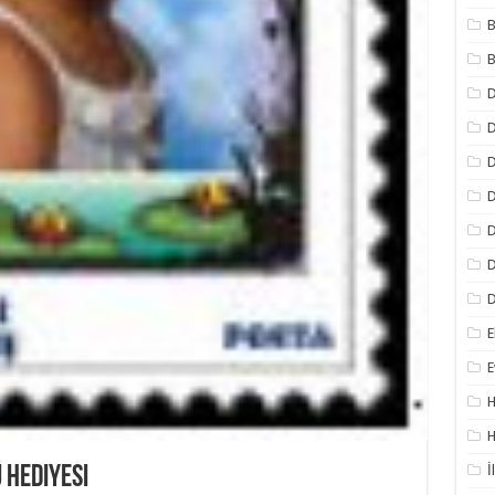
B
B
D
D
D
D
D
D
E
E
H
H
İ
 Hediyesi