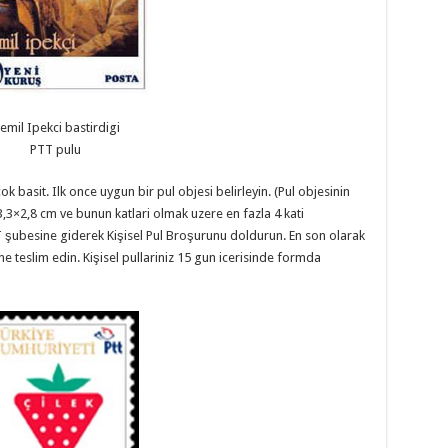
emil Ipekci bastirdigi
PTT pulu
ok basit. Ilk once uygun bir pul objesi belirleyin. (Pul objesinin
,3×2,8 cm ve bunun katlari olmak uzere en fazla 4 kati
 şubesine giderek Kişisel Pul Broşurunu doldurun. En son olarak
ne teslim edin. Kişisel pullariniz 15 gun icerisinde formda