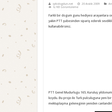
iyikidogdun.net
20 Aralık 2009
An
6,183 Görüntüleme
Farkli bir dogum gunu hediyesi arayanlara oner
yakin PTT şubesinden sipariş ederek sevdikle
kullanabilirsiniz.
PTT Genel Mudurlugu 165. Kuruluş yildonumu e
koydu. Bu proje ile Turk pulculuguna yeni bi
mektuplaşma geleneginin yeniden canlandiri