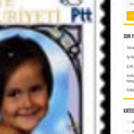
Son Y
Tera
İyi 
Çok 
Inst
tanı
İYİK
Kate
A
A