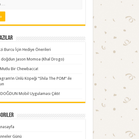
azılar
zi Burcu İçin Hediye Önerileri
ki doğdun Jason Momoa (Khal Drogo)
Mutlu Bir Chewbacca!
agram’ın Ünlü Köpeği “Shila The POM” ile
şın
İDOĞDUN Mobil Uygulaması Çıktı!
goriler
nasayfa
nneler Günü