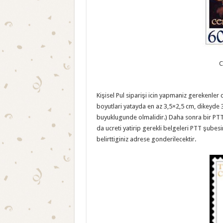
C
Kişisel Pul siparişi icin yapmaniz gerekenler c
boyutlari yatayda en az 3,5×2,5 cm, dikeyde 3
buyuklugunde olmalidir.) Daha sonra bir PTT
da ucreti yatirip gerekli belgeleri PTT şubesi
belirttiginiz adrese gonderilecektir.