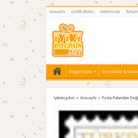
Anasayfa
Gizlilik İlkeleri
Hakkımızda
İletişim
Doğum Günü
Özel Günler & Kutla
İyikidogdun
»
Anasayfa
»
Posta Pulundan Doğ