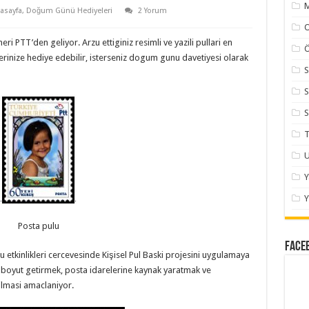
M
asayfa
,
Doğum Günü Hediyeleri
2 Yorum
i PTT’den geliyor. Arzu ettiginiz resimli ve yazili pullari en
Ö
rinize hediye edebilir, isterseniz dogum gunu davetiyesi olarak
S
S
S
T
U
Y
Posta pulu
Face
tkinlikleri cercevesinde Kişisel Pul Baski projesini uygulamaya
r boyut getirmek, posta idarelerine kaynak yaratmak ve
lmasi amaclaniyor.