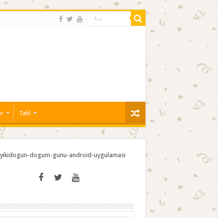
er
Tatil