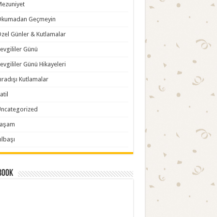
ezuniyet
Okumadan Geçmeyin
zel Günler & Kutlamalar
evgililer Günü
evgililer Günü Hikayeleri
ıradışı Kutlamalar
atil
ncategorized
Yaşam
ılbaşı
book