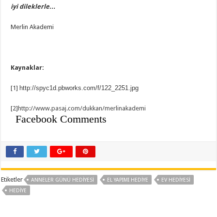
iyi dileklerle…
Merlin Akademi
Kaynaklar:
[1]
http://spyc1d.pbworks.com/f/122_2251.jpg
[2]
http://www.pasaj.com/dukkan/
merlinakademi
Facebook Comments
Etiketler
ANNELER GÜNÜ HEDIYESI
EL YAPIMI HEDIYE
EV HEDIYESI
HEDIYE