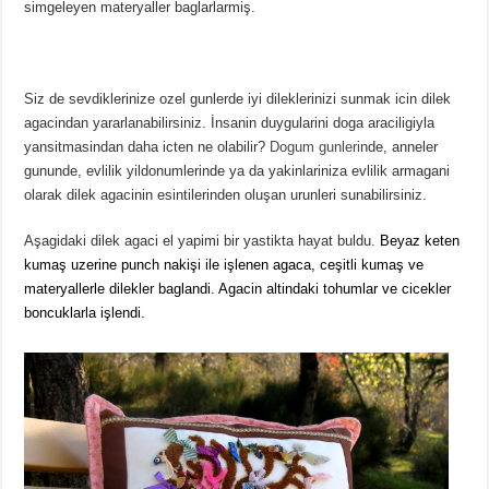
simgeleyen materyaller baglarlarmiş.
Siz de sevdiklerinize ozel gunlerde iyi dileklerinizi sunmak icin dilek
agacindan yararlanabilirsiniz. İnsanin duygularini doga araciligiyla
yansitmasindan daha icten ne olabilir?
Dogum gunleri
nde, anneler
gununde, evlilik yildonumlerinde ya da yakinlariniza evlilik armagani
olarak dilek agacinin esintilerinden oluşan urunleri sunabilirsiniz.
Aşagidaki dilek agaci el yapimi bir yastikta hayat buldu.
B
eyaz keten
kumaş uzerine punch nakişi ile işlenen agaca, ceşitli kumaş ve
materyallerle dilekler baglandi. Agacin altindaki tohumlar ve cicekler
boncuklarla işlendi.