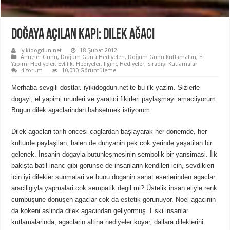
Doğaya Açılan Kapı: Dilek Ağacı
iyikidogdun.net
18 Şubat 2012
Anneler Günü
,
Doğum Günü Hediyeleri
,
Doğum Günü Kutlamaları
,
El
Yapımı Hediyeler
,
Evlilik
,
Hediyeler
,
İlginç Hediyeler
,
Sıradışı Kutlamalar
4 Yorum
10,030 Görüntüleme
Merhaba sevgili dostlar. iyikidogdun.net’te bu ilk yazim. Sizlerle
dogayi, el yapimi urunleri ve yaratici fikirleri paylaşmayi amacliyorum.
Bugun dilek agaclarindan bahsetmek istiyorum.
Dilek agaclari tarih oncesi caglardan başlayarak her donemde, her
kulturde paylaşilan, halen de dunyanin pek cok yerinde yaşatilan bir
gelenek. İnsanin dogayla butunleşmesinin sembolik bir yansimasi. İlk
bakişta batil inanc gibi gorunse de insanlarin kendileri icin, sevdikleri
icin iyi dilekler sunmalari ve bunu doganin sanat eserlerinden agaclar
araciligiyla yapmalari cok sempatik degil mi? Üstelik insan eliyle renk
cumbuşune donuşen agaclar cok da estetik gorunuyor. Noel agacinin
da kokeni aslinda dilek agacindan geliyormuş. Eski insanlar
kutlamalarinda, agaclarin altina
hediye
ler koyar, dallara dileklerini