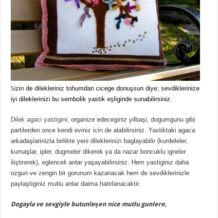
S
izin de dilekleriniz tohumdan cicege donuşsun diye; sevdiklerinize
iyi dileklerinizi bu sembolik yastik eşliginde sunabilirsiniz.
Dilek agaci yastigini
; organize edeceginiz yilbaşi, dogumgunu gibi
partilerden once kendi eviniz icin de alabilirsiniz. Yastiktaki agaca
arkadaşlarinizla birlikte yeni dileklerinizi baglayabilir (kurdeleler,
kumaşlar, ipler, dugmeler dikerek ya da nazar boncuklu igneler
iliştirerek), eglenceli anlar yaşayabilirsiniz. Hem yastiginiz daha
ozgun ve zengin bir gorunum kazanacak hem de sevdiklerinizle
paylaştiginiz mutlu anlar daima hatirlanacaktir.
Dogayla ve sevgiyle butunleşen nice mutlu gunlere,