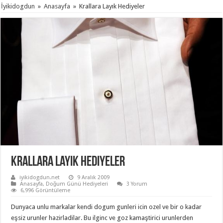
İyikidogdun
»
Anasayfa
»
Krallara Layık Hediyeler
Krallara Layık Hediyeler
iyikidogdun.net
9 Aralık 2009
Anasayfa
,
Doğum Günü Hediyeleri
3 Yorum
6,996 Görüntüleme
Dunyaca unlu markalar kendi dogum gunleri icin ozel ve bir o kadar
eşsiz urunler hazirladilar. Bu ilginc ve goz kamaştirici urunlerden