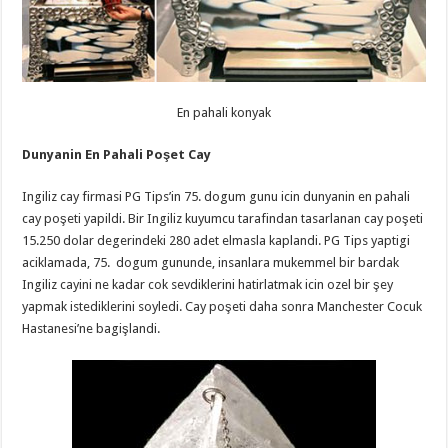
En pahali konyak
Dunyanin En Pahali Poşet Cay
Ingiliz cay firmasi PG Tips’in 75. dogum gunu icin dunyanin en pahali
cay poşeti yapildi. Bir Ingiliz kuyumcu tarafindan tasarlanan cay poşeti
15.250 dolar degerindeki 280 adet elmasla kaplandi. PG Tips yaptigi
aciklamada, 75. dogum gununde, insanlara mukemmel bir bardak
Ingiliz cayini ne kadar cok sevdiklerini hatirlatmak icin ozel bir şey
yapmak istediklerini soyledi. Cay poşeti daha sonra Manchester Cocuk
Hastanesi’ne bagişlandi.