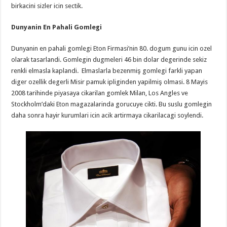
birkacini sizler icin sectik.
Dunyanin En Pahali Gomlegi
Dunyanin en pahali gomlegi Eton Firmasi’nin 80. dogum gunu icin ozel
olarak tasarlandi. Gomlegin dugmeleri 46 bin dolar degerinde sekiz
renkli elmasla kaplandi. Elmaslarla bezenmiş gomlegi farkli yapan
diger ozellik degerli Misir pamuk ipliginden yapilmiş olmasi. 8 Mayis
2008 tarihinde piyasaya cikarilan gomlek Milan, Los Angles ve
Stockholm’daki Eton magazalarinda gorucuye cikti. Bu suslu gomlegin
daha sonra hayir kurumlari icin acik artirmaya cikarilacagi soylendi.