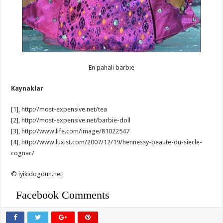
En pahali barbie
Kaynaklar
[1], http://most-expensive.net/tea
[2], http://most-expensive.net/barbie-doll
[3], http://www.life.com/image/81022547
[4], http://www.luxist.com/2007/12/19/hennessy-beaute-du-siecle-
cognac/
© iyikidogdun.net
Facebook Comments