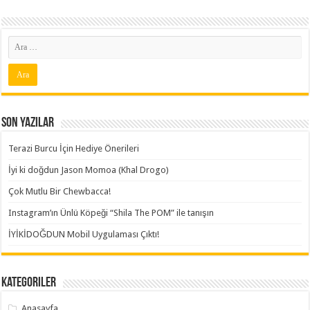
Son Yazılar
Terazi Burcu İçin Hediye Önerileri
İyi ki doğdun Jason Momoa (Khal Drogo)
Çok Mutlu Bir Chewbacca!
Instagram’ın Ünlü Köpeği “Shila The POM” ile tanışın
İYİKİDOĞDUN Mobil Uygulaması Çıktı!
Kategoriler
Anasayfa