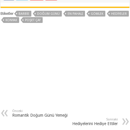
Etiketler
BARBIE
DOĞUM GÜNÜ
EN PAHALI
GÖMLEK
HEDIYELER
KONYAK
POŞET ÇAY
Önceki
Romantik Doğum Günü Yemeği
Sonraki
Hediyelerini Hediye Ettiler