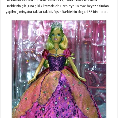
Barbie’nin elbisesi 160 adet elmasla kaplandi. Elmas elbisesili
Barbie’nin şikligina şiklik katmak icin Barbie’ye 18 ayar beyaz altindan
yapilmiş minyatur takilar takildi. Eşsiz Barbie’nin degeri 58 bin dolar.