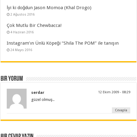
İyi ki doğdun Jason Momoa (Khal Drogo)
2 Ağustos 2016
Çok Mutlu Bir Chewbacca!
4 Haziran 2016
Instagram’ın Ünlü Köpeği “Shila The POM” ile tanışın
24 Mayıs 2016
Bir yorum
serdar
12 Ekim 2009 - 08:29
güzel olmuş..
Cevapla
Bir cevap yazın