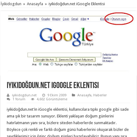
İyikidogdun
»
Anasayfa
»
iyikidoğdun.net iGoogle Eklentisi
iyikidoğdun.net iGoogle Eklentisi
iyikidogdun.net
9 Ekim 2009
Anasayfa
,
Haberler
1 Yorum
4,602 Görüntüleme
iyikidoğdun.net’in iGoogle eklentisi, kullanıcılara tıpkı google gibi sade
ama şık bir tasarım sunuyor. Eklenti yaklaşan doğum günlerini
hatırlatmanın yanı sıra, bizlere siteden haberlerde sunmaktadır.
Böylece çok renkli ve farklı doğum günü haberlerini okuyarak bizler de
sevdiklerimiz için ilginç doğum günleri hazırlayabiliriz. Bunun yanı sıra,