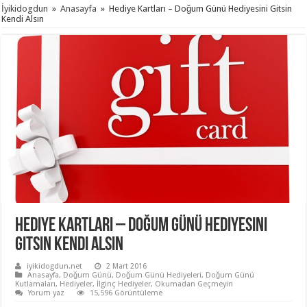
İyikidogdun
»
Anasayfa
»
Hediye Kartları – Doğum Günü Hediyesini Gitsin
Kendi Alsın
Hediye Kartları – Doğum Günü Hediyesini
Gitsin Kendi Alsın
iyikidogdun.net
2 Mart 2016
Anasayfa
,
Doğum Günü
,
Doğum Günü Hediyeleri
,
Doğum Günü
Kutlamaları
,
Hediyeler
,
İlginç Hediyeler
,
Okumadan Geçmeyin
Yorum yaz
15,596 Görüntüleme