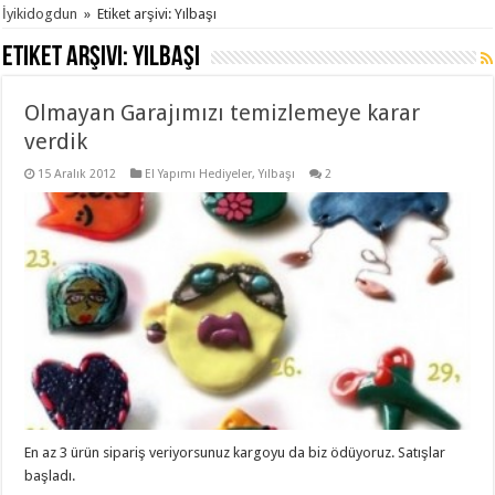
İyikidogdun
»
Etiket arşivi: Yılbaşı
Etiket arşivi:
Yılbaşı
Olmayan Garajımızı temizlemeye karar
verdik
15 Aralık 2012
El Yapımı Hediyeler
,
Yılbaşı
2
En az 3 ürün sipariş veriyorsunuz kargoyu da biz ödüyoruz. Satışlar
başladı.