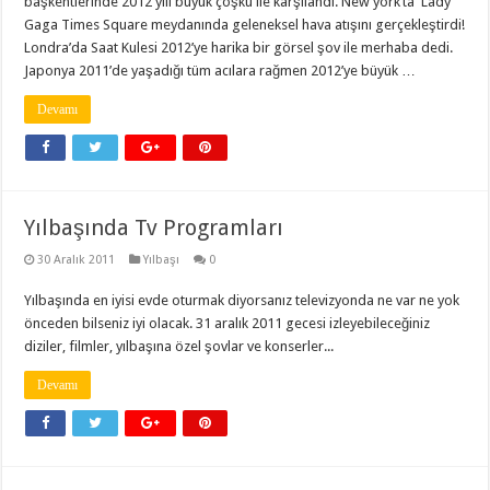
başkentlerinde 2012 yılı büyük çoşku ile karşılandı. New york’ta Lady
Gaga Times Square meydanında geleneksel hava atışını gerçekleştirdi!
Londra’da Saat Kulesi 2012’ye harika bir görsel şov ile merhaba dedi.
Japonya 2011’de yaşadığı tüm acılara rağmen 2012’ye büyük …
Devamı
Yılbaşında Tv Programları
30 Aralık 2011
Yılbaşı
0
Yılbaşında en iyisi evde oturmak diyorsanız televizyonda ne var ne yok
önceden bilseniz iyi olacak. 31 aralık 2011 gecesi izleyebileceğiniz
diziler, filmler, yılbaşına özel şovlar ve konserler...
Devamı