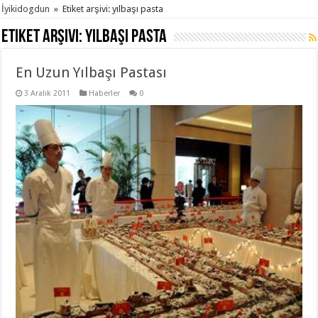
İyikidogdun
»
Etiket arşivi: yılbaşı pasta
Etiket arşivi:
yılbaşı pasta
En Uzun Yılbaşı Pastası
3 Aralık 2011
Haberler
0