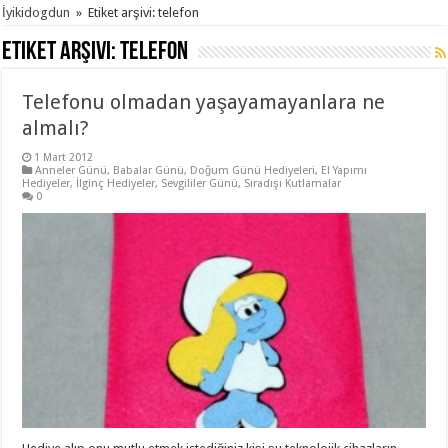
İyikidogdun
»
Etiket arşivi: telefon
Etiket arşivi:
telefon
Telefonu olmadan yaşayamayanlara ne
almalı?
1 Mart 2012
Anneler Günü
,
Babalar Günü
,
Doğum Günü Hediyeleri
,
El Yapımı
Hediyeler
,
İlginç Hediyeler
,
Sevgililer Günü
,
Sıradışı Kutlamalar
0