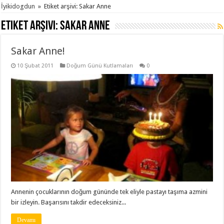
İyikidogdun
»
Etiket arşivi: Sakar Anne
Etiket arşivi:
Sakar Anne
Sakar Anne!
10 Şubat 2011
Doğum Günü Kutlamaları
0
Annenin çocuklarının doğum gününde tek eliyle pastayı taşıma azmini
bir izleyin. Başarısını takdir edeceksiniz...
Devamı