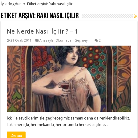
İyikidogdun
»
Etiket arşivi: Rakı nasıl içilir
Etiket arşivi:
Rakı nasıl içilir
Ne Nerde Nasıl İçilir ? – 1
21 Ocak 2011
Anasayfa
,
Okumadan Geçmeyin
2
İçki ile sevdiklerimizle geçireceğimiz zamanı daha da renklendirebiliriz.
Lakin her içki, her mekanda, her ortamda herkesle içilmez.
Devamı