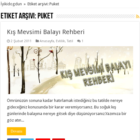
İyikidogdun
»
Etiket arşivi: Puket
Etiket arşivi:
Puket
Kış Mevsimi Balayı Rehberi
2 Şubat 2011
Anasayfa
,
Evlilik
,
Tatil
1
Ömrünüzün sonuna kadar hatırlamak istediğiniz bu tatilde nereye
gideceğiniz konusunda bir karar veremiyorsanız. Bu soğuk kış
günlerinde balayına nereye gitsek diye düşünüyorsanız.Yazımıza bir
göz atın...
Devamı