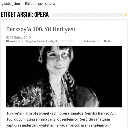
İyikidogdun
»
Etiket arşivi: opera
Etiket arşivi:
opera
Berksoy’a 100. Yıl Hediyesi
19 Şubat 2010
Anasayfa
,
Doğum Günü Hediyeleri
,
Doğum Günü Kutlamaları
0
Türkiye'nin ilk profesyonel kadın opera sanatçısı Semiha Berksoy’un,
100. doğum günü anısına sergi düzenleniyor. Sergide sanatçının
yaptığı resimlerden kıyafetlerine kadar birçok eser sergileniyor.