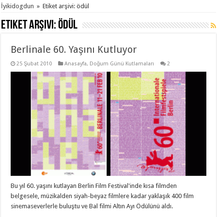
İyikidogdun
»
Etiket arşivi: ödül
Etiket arşivi:
ödül
Berlinale 60. Yaşını Kutluyor
25 Şubat 2010
Anasayfa
,
Doğum Günü Kutlamaları
2
Bu yıl 60. yaşını kutlayan Berlin Film Festival'inde kısa filmden
belgesele, müzikalden siyah-beyaz filmlere kadar yaklaşık 400 film
sinemaseverlerle buluştu ve Bal filmi Altın Ayı Ödülünü aldı.