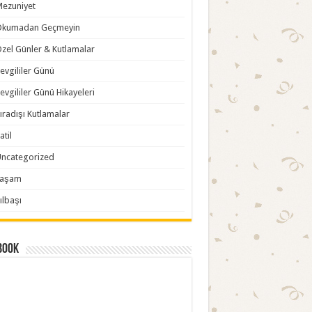
ezuniyet
Okumadan Geçmeyin
zel Günler & Kutlamalar
evgililer Günü
evgililer Günü Hikayeleri
ıradışı Kutlamalar
atil
ncategorized
Yaşam
ılbaşı
book