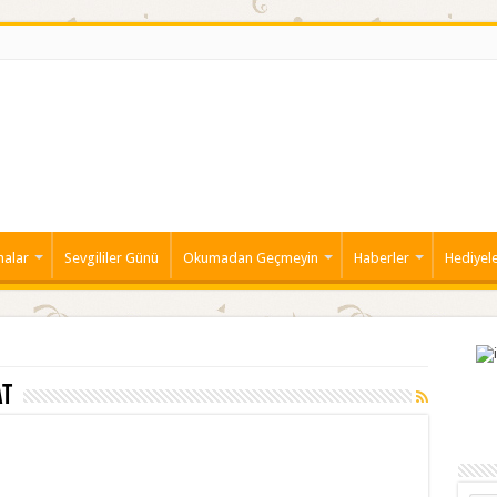
malar
Sevgililer Günü
Okumadan Geçmeyin
Haberler
Hediyel
at