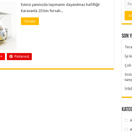
Evinizi yanınızda taşımanın dayanılmaz hafifliği!
Karavanla 20 bin fersah...
Devamı
Son Y
Tera
İyi 
 +
Pinterest
Çok 
Inst
tanı
İYİK
Kate
A
A