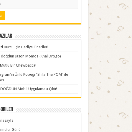
azılar
zi Burcu İçin Hediye Önerileri
ki doğdun Jason Momoa (Khal Drogo)
Mutlu Bir Chewbacca!
agram’ın Ünlü Köpeği “Shila The POM” ile
şın
İDOĞDUN Mobil Uygulaması Çıktı!
goriler
nasayfa
nneler Günü