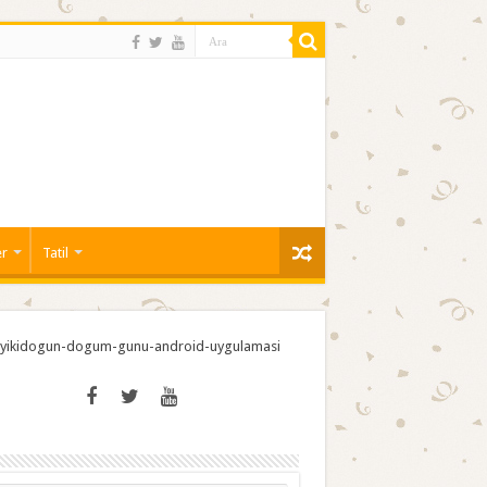
er
Tatil