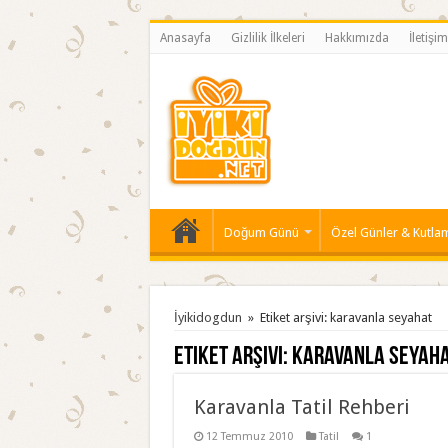
Anasayfa
Gizlilik İlkeleri
Hakkımızda
İletişim
Doğum Günü
Özel Günler & Kutla
İyikidogdun
»
Etiket arşivi: karavanla seyahat
Etiket arşivi:
karavanla seyah
Karavanla Tatil Rehberi
12 Temmuz 2010
Tatil
1