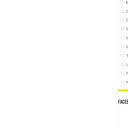
M
Ö
S
S
S
T
U
Y
Face