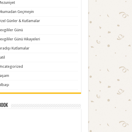
ezuniyet
Okumadan Geçmeyin
zel Günler & Kutlamalar
evgililer Günü
evgililer Günü Hikayeleri
ıradışı Kutlamalar
atil
ncategorized
Yaşam
ılbaşı
book