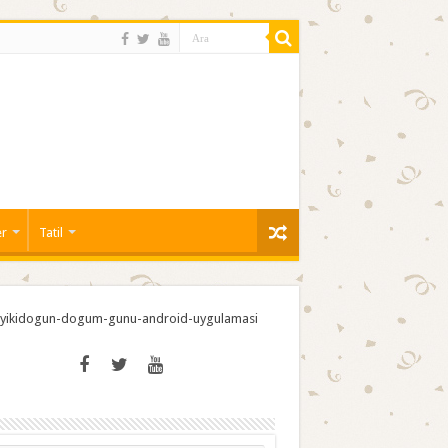
er
Tatil