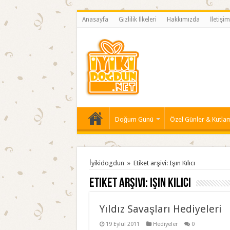
Anasayfa
Gizlilik İlkeleri
Hakkımızda
İletişim
Doğum Günü
Özel Günler & Kutla
İyikidogdun
»
Etiket arşivi: Işın Kılıcı
Etiket arşivi:
Işın Kılıcı
Yıldız Savaşları Hediyeleri
19 Eylül 2011
Hediyeler
0