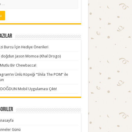
azılar
zi Burcu İçin Hediye Önerileri
ki doğdun Jason Momoa (Khal Drogo)
Mutlu Bir Chewbacca!
agram’ın Ünlü Köpeği “Shila The POM” ile
şın
İDOĞDUN Mobil Uygulaması Çıktı!
goriler
nasayfa
nneler Günü