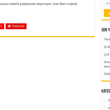
kusunu onlarla paylaşmak istiyorsanız. Star Wars orijinal
 +
Pinterest
Son Y
Tera
İyi 
Çok 
Inst
tanı
İYİK
Kate
A
A