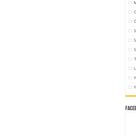
M
Ö
S
S
S
T
U
Y
Face