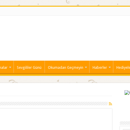
malar
Sevgililer Günü
Okumadan Geçmeyin
Haberler
Hediyel