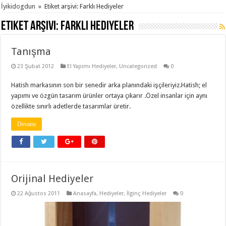
İyikidogdun
»
Etiket arşivi: Farklı Hediyeler
Etiket arşivi:
Farklı Hediyeler
Tanışma
23 Şubat 2012
El Yapımı Hediyeler
,
Uncategorized
0
Hatish markasının son bir senedir arka planındaki işçileriyiz.Hatish; el
yapımı ve özgün tasarım ürünler ortaya çıkarır .Özel insanlar için aynı
özellikte sınırlı adetlerde tasarımlar üretir.
Devamı
Orijinal Hediyeler
22 Ağustos 2011
Anasayfa
,
Hediyeler
,
İlginç Hediyeler
0